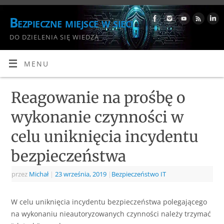
Bezpieczne miejsce w sieci
DO DZIELENIA SIĘ WIEDZĄ
MENU
Reagowanie na prośbę o
wykonanie czynności w
celu uniknięcia incydentu
bezpieczeństwa
przez
Michał
|
23 września, 2019
|
Bezpieczeństwo IT
W celu uniknięcia incydentu bezpieczeństwa polegającego
na wykonaniu nieautoryzowanych czynności należy trzymać