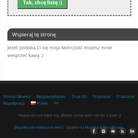
Wspieraj tę stronę
Jeżeli podoba Ci się moja twórczość możesz mnie
wesprzeć kawą :)
Strona Główna
Bezpieczeństwo
Druk 3D
Przydasie
O autorze
Współpraca
Polski
PP
Please do not hack me. Better come with me for a beer :)
Bezpieczne miejsce w sieci
| Oparte na
Mantra
&
WordPress.