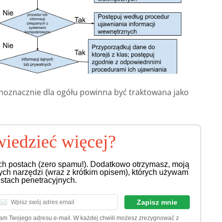
noznacznie dla ogółu powinna być traktowana jako
iedzieć więcej?
ch postach (zero spamu!). Dodatkowo otrzymasz, moją
nych narzędzi (wraz z krótkim opisem), których używam
estach penetracyjnych.
dam Twojego adresu e-mail. W każdej chwili możesz zrezygnować z