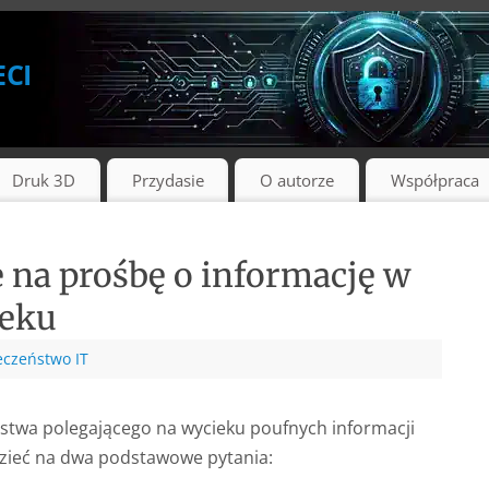
eci
Druk 3D
Przydasie
O autorze
Współpraca
na prośbę o informację w
ieku
eczeństwo IT
ństwa polegającego na wycieku poufnych informacji
dzieć na dwa podstawowe pytania: