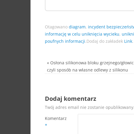
Otagowano
diagram
,
incydent bezpieczeńs
informację w celu uniknięcia wycieku
,
unikn
poufnych informacji
.
Dodaj do zakładek
Link
.
«
Osłona silikonowa bloku grzejnego/głowic
czyli sposób na własne odlewy z silikonu
Dodaj komentarz
Twój adres email nie zostanie opublikowany
Komentarz
*