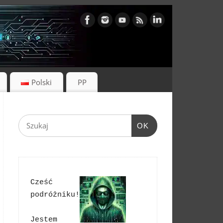
Polski
PP
OK
Cześć 
podróżniku!
Jestem 