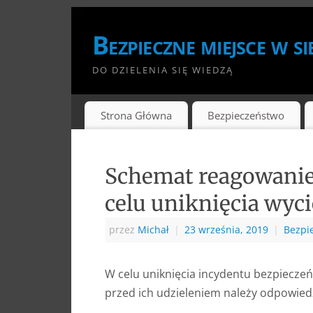
Bezpieczne miejsce w si
DO DZIELENIA SIĘ WIEDZĄ
Strona Główna
Bezpieczeństwo
Schemat reagowanie 
celu uniknięcia wyc
przez
Michał
|
23 września, 2019
|
Bezpi
W celu uniknięcia incydentu bezpiecze
przed ich udzieleniem należy odpowie