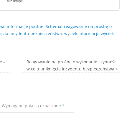
subskrypcji.
twa
,
informacje poufne
,
Schemat reagowanie na prośbę o
ięcia incydentu bezpieczeństwa
,
wyciek informacji
,
wyciek
e –
Reagowanie na prośbę o wykonanie czynności
w celu uniknięcia incydentu bezpieczeństwa
»
.
Wymagane pola są oznaczone
*