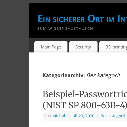
Ein sicherer Ort im In
ZUM WISSENSAUSTAUSCH
Main Page
Security
3D printin
Bez kategorii
Kategoriearchiv:
Beispiel-Passwortri
(NIST SP 800-63B-4
Von
Michał
|
Juli 23, 2026
|
Bez kategorii