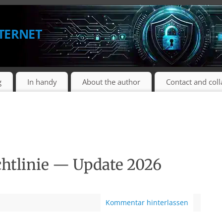
ternet
g
In handy
About the author
Contact and col
chtlinie — Update 2026
)
Kommentar hinterlassen