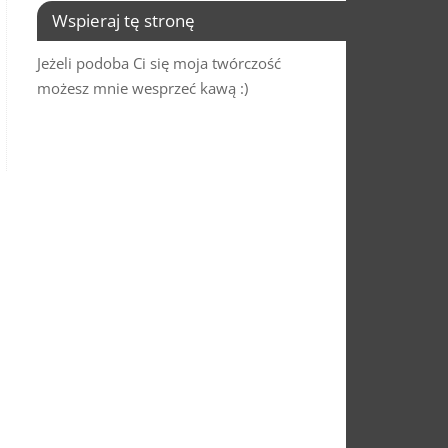
Wspieraj tę stronę
Jeżeli podoba Ci się moja twórczość
możesz mnie wesprzeć kawą :)