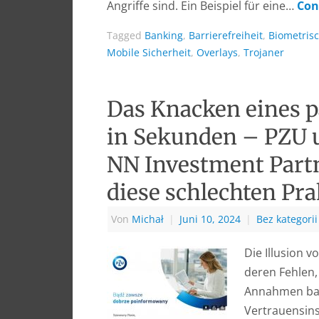
Angriffe sind. Ein Beispiel für eine…
Con
Tagged
Banking
,
Barrierefreiheit
,
Biometrisc
Mobile Sicherheit
,
Overlays
,
Trojaner
Das Knacken eines 
in Sekunden – PZU u
NN Investment Partn
diese schlechten Pra
Von
Michał
|
Juni 10, 2024
|
Bez kategorii
Die Illusion v
deren Fehlen, 
Annahmen basi
Vertrauensins