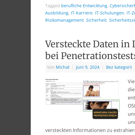
Tagged
berufliche Entwicklung
,
Cybersicher
Ausbildung
,
IT-Karriere
,
IT-Schulungen
,
IT-Z
Risikomanagement
,
Sicherheit
,
Sicherheitsze
Versteckte Daten in
bei Penetrationstest
Von
Michał
|
Juni 9, 2024
|
Bez kategorii
Vie
di
ent
OS
uns
un
versteckten Informationen zu extrahie