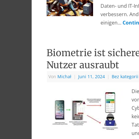
Daten- und IT-In
verbessern. Ande
einigen…
Conti
Biometrie ist siche
Nutzer ausraubt
Von
Michał
|
Juni 11, 2024
|
Bez kategorii
Die
von
Cyb
kei
Tat
und