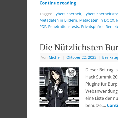
Continue reading
→
Tagged
Cybersicherheit
,
Cybersicherheitsto
Metadaten in Bildern
,
Metadaten in DOCX
,
PDF
,
Penetrationstests
,
Privatsphäre
,
Remot
Die Nützlichsten Bur
Von
Michał
|
Oktober 22, 2023
|
Bez kateg
Dieser Beitrag 
Hack Summit 2023
Plugins für Burp
Webanwendungen
eine Liste der nü
benutze….
Cont