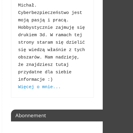
Michał. 
Cyberbezpieczeństwo jest 
moją pasją i pracą. 
Hobbystycznie zajmuję się 
drukiem 3d. W ramach tej 
strony staram się dzielić 
się wiedzą właśnie z tych 
obszarów. Mam nadzieję, 
że znajdziesz tutaj 
przydatne dla siebie 
Więcej o mnie...
Abonnement