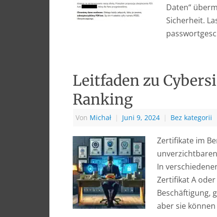
Daten“ übermit
Sicherheit. L
passwortges
Leitfaden zu Cybersi
Ranking
Von
Michał
|
Juni 9, 2024
|
Bez kategorii
Zertifikate im 
unverzichtbaren 
In verschiedenen
Zertifikat A ode
Beschäftigung, 
aber sie können