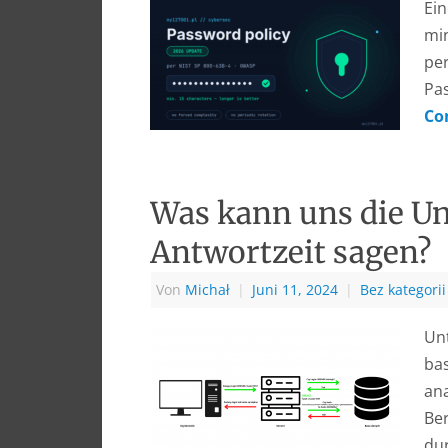
Ein
min
per
Pa
Co
Was kann uns die Un
Antwortzeit sagen?
Von
Michał
|
Juni 11, 2024
|
Bez kategorii
Un
bas
ana
Be
du