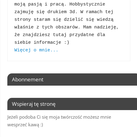
moją pasją i pracą. Hobbystycznie 
zajmuję się drukiem 3d. W ramach tej 
strony staram się dzielić się wiedzą 
właśnie z tych obszarów. Mam nadzieję, 
że znajdziesz tutaj przydatne dla 
Więcej o mnie...
Abonnement
Wspieraj tę stronę
Jeżeli podoba Ci się moja twórczość możesz mnie
wesprzeć kawą :)