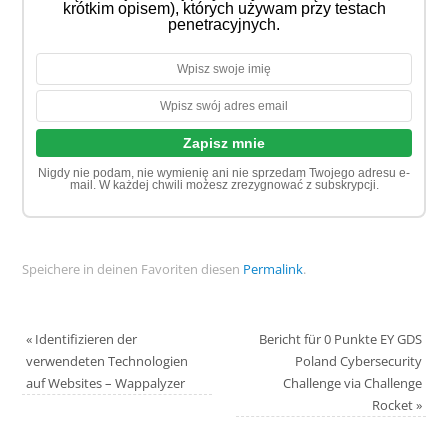
krótkim opisem), których używam przy testach
penetracyjnych.
Nigdy nie podam, nie wymienię ani nie sprzedam Twojego adresu e-
mail. W każdej chwili możesz zrezygnować z subskrypcji.
Speichere in deinen Favoriten diesen
Permalink
.
«
Identifizieren der
Bericht für 0 Punkte EY GDS
verwendeten Technologien
Poland Cybersecurity
auf Websites – Wappalyzer
Challenge via Challenge
Rocket
»