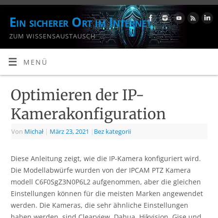
Ein sicherer Ort im Internet
ZUM WISSENSAUSTAUSCH
MENÜ
Optimieren der IP-
Kamerakonfiguration
Von
Michał
|
März 23, 2021
|
Bez kategorii
Diese Anleitung zeigt, wie die IP-Kamera konfiguriert wird.
Die Modellabwürfe wurden von der IPCAM PTZ Kamera
modell C6F0SgZ3N0P6L2 aufgenommen, aber die gleichen
Einstellungen können für die meisten Marken angewendet
werden. Die Kameras, die sehr ähnliche Einstellungen
haben werden, sind Clearview, Dahua, Hikvision, Gise und