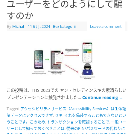
ユーザーをどのようにして騙
すのか
By
Michał
|
11 6 月, 2024
|
Bez kategorii
Leave a comment
この投稿は、THS 2023での ヤン・セレディンスキの素晴らしい
プレゼンテーションに触発されました…
Continue reading
→
Tagged
アクセシビリティサービス（Accessibility Services）は生体認
証データにアクセスできず
,
セキ
,
それを偽装することもできないとい
うことです。このため
,
トランザクションを確認することで
,
一般ユー
ザーとして知っておくべきことは
,
従来のPIN/パスワードの代わりに