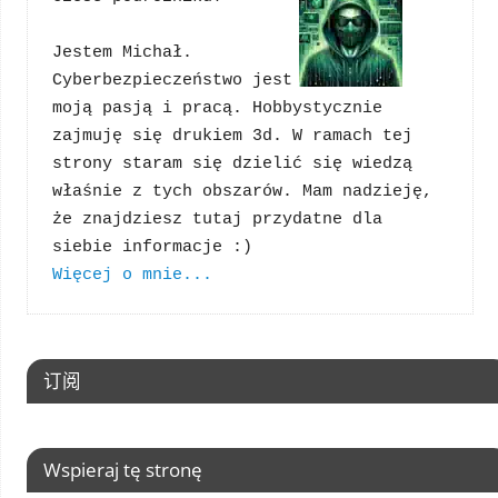
Jestem Michał. 
Cyberbezpieczeństwo jest 
moją pasją i pracą. Hobbystycznie 
zajmuję się drukiem 3d. W ramach tej 
strony staram się dzielić się wiedzą 
właśnie z tych obszarów. Mam nadzieję, 
że znajdziesz tutaj przydatne dla 
Więcej o mnie...
订阅
Wspieraj tę stronę