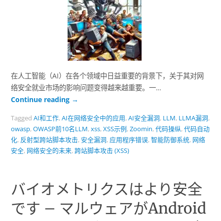
在人工智能（AI）在各个领域中日益重要的背景下，关于其对网
络安全就业市场的影响问题变得越来越重要。一…
Continue reading
→
Tagged
AI和工作
,
AI在网络安全中的应用
,
AI安全漏洞
,
LLM
,
LLMA漏洞
,
owasp
,
OWASP前10名LLM
,
xss
,
XSS示例
,
Zoomin
,
代码操纵
,
代码自动
化
,
反射型跨站脚本攻击
,
安全漏洞
,
应用程序错误
,
智能防御系统
,
网络
安全
,
网络安全的未来
,
跨站脚本攻击 (XSS)
バイオメトリクスはより安全
です – マルウェアがAndroid