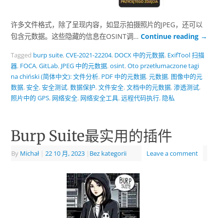
许多文件格式，除了呈现内容，如显示拍摄照片的JPEG，还可以
包含元数据。这些隐藏的信息在OSINT调…
Continue reading
→
Tagged
burp suite
,
CVE-2021-22204
,
DOCX 中的元数据
,
ExifTool 扫描
器
,
FOCA
,
GitLab
,
JPEG 中的元数据
,
osint
,
Oto przetłumaczone tagi
na chiński (简体中文): 文件分析
,
PDF 中的元数据
,
元数据
,
图像中的元
数据
,
安全
,
安全测试
,
数据保护
,
文件安全
,
文档中的元数据
,
渗透测试
,
照片中的 GPS
,
网络安全
,
网络安全工具
,
远程代码执行
,
隐私
Burp Suite最实用的插件
By
Michał
|
22 10 月, 2023
|
Bez kategorii
Leave a comment