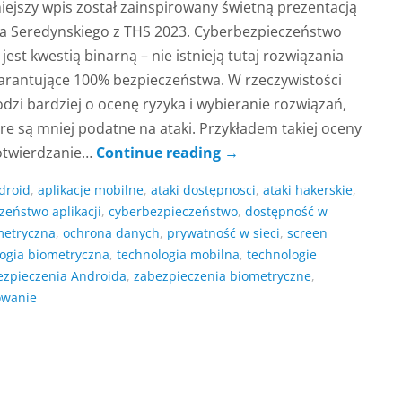
iejszy wpis został zainspirowany świetną prezentacją
na Seredynskiego z THS 2023. Cyberbezpieczeństwo
 jest kwestią binarną – nie istnieją tutaj rozwiązania
arantujące 100% bezpieczeństwa. W rzeczywistości
dzi bardziej o ocenę ryzyka i wybieranie rozwiązań,
re są mniej podatne na ataki. Przykładem takiej oceny
potwierdzanie…
Continue reading
→
droid
,
aplikacje mobilne
,
ataki dostępnosci
,
ataki hakerskie
,
zeństwo aplikacji
,
cyberbezpieczeństwo
,
dostępność w
metryczna
,
ochrona danych
,
prywatność w sieci
,
screen
ogia biometryczna
,
technologia mobilna
,
technologie
ezpieczenia Androida
,
zabezpieczenia biometryczne
,
owanie