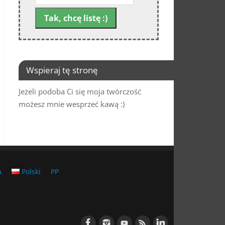
Wspieraj tę stronę
Jeżeli podoba Ci się moja twórczość
możesz mnie wesprzeć kawą :)
a
Polski
PP