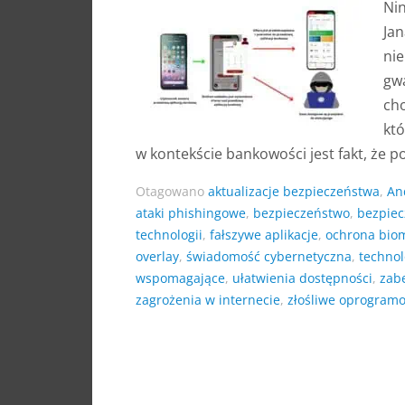
Nin
Ja
nie
gw
cho
któ
w kontekście bankowości jest fakt, że 
Otagowano
aktualizacje bezpieczeństwa
,
An
ataki phishingowe
,
bezpieczeństwo
,
bezpiec
technologii
,
fałszywe aplikacje
,
ochrona bio
overlay
,
świadomość cybernetyczna
,
technol
wspomagające
,
ułatwienia dostępności
,
zab
zagrożenia w internecie
,
złośliwe oprogram