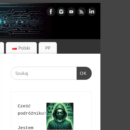
Polski
PP
OK
Cześć 
podróżniku!
Jestem 