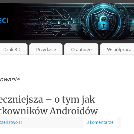
eci
Druk 3D
Przydasie
O autorze
Współpraca
mowanie
eczniejsza – o tym jak
ytkowników Androidów
czeństwo IT
3 komentarze