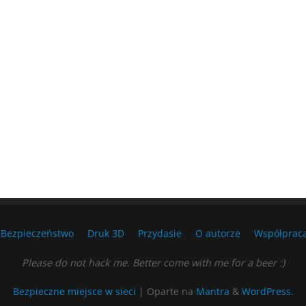
Bezpieczeństwo
Druk 3D
Przydasie
O autorze
Współprac
Please do not hack me. Better come with me for a beer :)
Bezpieczne miejsce w sieci
| Oparte na
Mantra
&
WordPress.