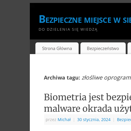
Bezpieczne miejsce w si
DO DZIELENIA SIĘ WIEDZĄ
Strona Główna
Bezpieczeństwo
złośliwe oprogra
Archiwa tagu:
Biometria jest bezpi
malware okrada uż
przez
Michał
|
30 stycznia, 2024
|
Bezpie