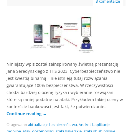
3 komentarze
Niniejszy wpis został zainspirowany świetną prezentacją
Jana Seredynskiego z THS 2023. Cyberbezpieczeństwo nie
jest kwestią binarną – nie istnieją tutaj rozwiązania
gwarantujące 100% bezpieczeństwa. W rzeczywistości
chodzi bardziej o ocenę ryzyka i wybieranie rozwiązań,
które są mniej podatne na ataki. Przykładem takiej oceny w
kontekście bankowości jest fakt, że potwierdzanie…
Continue reading
→
Otagowano
aktualizacje bezpieczeństwa
,
Android
,
aplikacje
mobilne
,
ataki dostępnosci
,
ataki hakerskie
,
ataki phishingowe
,