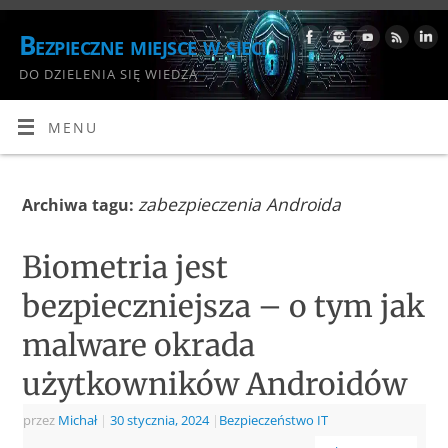
Bezpieczne miejsce w sieci
DO DZIELENIA SIĘ WIEDZĄ
MENU
zabezpieczenia Androida
Archiwa tagu:
Biometria jest
bezpieczniejsza – o tym jak
malware okrada
użytkowników Androidów
przez
Michał
|
30 stycznia, 2024
|
Bezpieczeństwo IT