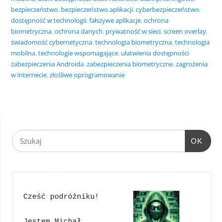
bezpieczeństwo
,
bezpieczeństwo aplikacji
,
cyberbezpieczeństwo
,
dostępność w technologii
,
fałszywe aplikacje
,
ochrona
biometryczna
,
ochrona danych
,
prywatność w sieci
,
screen overlay
,
świadomość cybernetyczna
,
technologia biometryczna
,
technologia
mobilna
,
technologie wspomagające
,
ułatwienia dostępności
,
zabezpieczenia Androida
,
zabezpieczenia biometryczne
,
zagrożenia
w internecie
,
złośliwe oprogramowanie
OK
Cześć podróżniku!
Jestem Michał. 