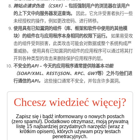
跨站点请求伪造
（CSRF）
– 包括强制用户的浏览器在该用户
的上下文中向服务器发送查询。
因此，它允许受害者执行一些
未经授权的操作，例如更改密码、进行转移。
使用具有已知漏洞的组件（库、框架和软件中使用的其他模
块）的组件在与应用程序本身相同的权限下运行。
如果易受攻
击的组件受到损害，此类攻击可能会对数据或整个系统构成严
重威胁。 使用具有已知漏洞的组件的应用程序可以通过将其打
开到各种类型的攻击来删除保护应用程序的层。
不安全的
API
– 今天的应用程序通常提供除基本
功能
（SOAP/XML、REST/JSON、RPC、GWT
等）之外与他们进
行通信的
API。
这些接口通常不安全，并包含许多漏洞。
Chcesz wiedzieć więcej?
Zapisz się i bądź informowany o nowych postach
(zero spamu!). Dodatkowo otrzymasz, moją prywatną
listę 15 najbardziej przydatnych narzędzi (wraz z
krótkim opisem), których używam przy testach
penetracyjnych.