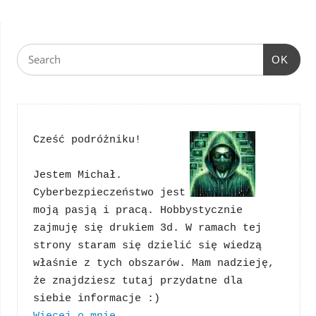
OK
Cześć podróżniku!
Jestem Michał. 
Cyberbezpieczeństwo jest 
moją pasją i pracą. Hobbystycznie 
zajmuję się drukiem 3d. W ramach tej 
strony staram się dzielić się wiedzą 
właśnie z tych obszarów. Mam nadzieję, 
że znajdziesz tutaj przydatne dla 