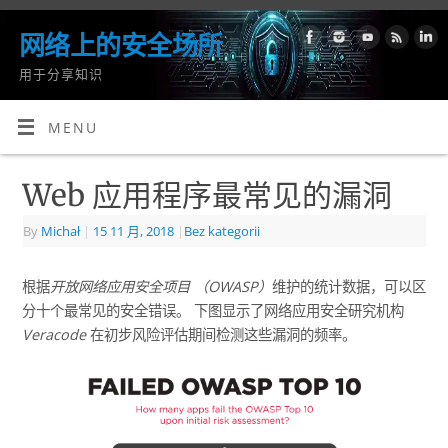
网络上的安全场所
用于分享知识
MENU
Web 应用程序最常见的漏洞
By
Michał
|
15 11 月, 2018
|
Bez kategorii
根据
开放网络应用安全项目
（OWASP）
维护的统计数据，可以区
分十个最常见的安全错误。 下图显示了网络应用安全研究机构
Veracode
在初步风险评估期间检测这些漏洞的频率。