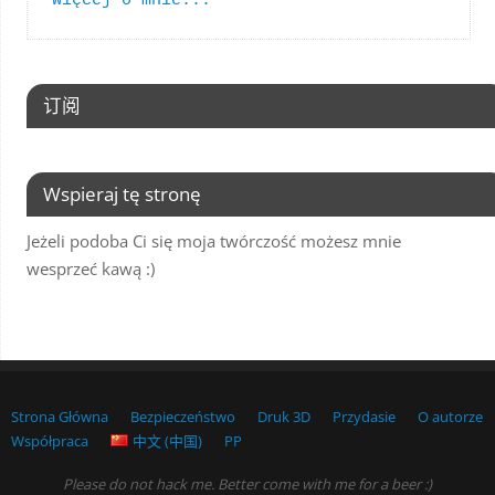
Więcej o mnie...
订阅
Wspieraj tę stronę
Jeżeli podoba Ci się moja twórczość możesz mnie
wesprzeć kawą :)
Strona Główna
Bezpieczeństwo
Druk 3D
Przydasie
O autorze
Współpraca
中文 (中国)
PP
Please do not hack me. Better come with me for a beer :)