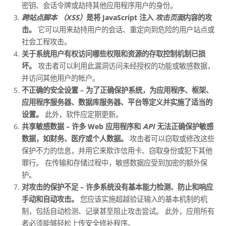
密钥、会话令牌或劫持其他应用程序用户的身份。
跨站点脚本
（XSS）
是将 JavaScript 注入
攻击页面
内容的攻
击。
它可以用来劫持用户的会话、重定向到危险的用户站点或
社会工程攻击。
关于系统用户有权访问哪些权限和资源的存取控制机制已损
坏。
攻击者可以利用此漏洞访问未经授权的功能或敏感数据，
并访问其他用户的帐户。
不正确的安全设置 – 为了正确保护系统，为应用程序、框架、
应用程序服务器、数据库服务器、平台等定义并实施了适当的
设置。
此外，软件应定期更新。
共享敏感数据 – 许多 Web 应用程序和
API
无法正确保护敏感
数据，如财务、医疗或个人数据。
攻击者可以窃取或修改这些
保护不力的信息，并用它来欺诈信用卡、窃取身份或犯下其他
罪行。 在传输和存储过程中，敏感数据应受到加密的额外保
护。
对攻击的保护不足 – 许多系统没有基本能力检测、防止和响应
手动和自动攻击。
您应该实施超越验证输入的基本机制的机
制，包括自动检测、记录甚至阻止攻击尝试。 此外，应用所有
者必须能够轻松上传安全修补程序。