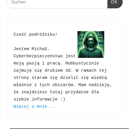
OK
Cześć podróżniku!
Jestem Michał. 
Cyberbezpieczeństwo jest 
moją pasją i pracą. Hobbystycznie 
zajmuję się drukiem 3d. W ramach tej 
strony staram się dzielić się wiedzą 
właśnie z tych obszarów. Mam nadzieję, 
że znajdziesz tutaj przydatne dla 
Więcej o mnie...