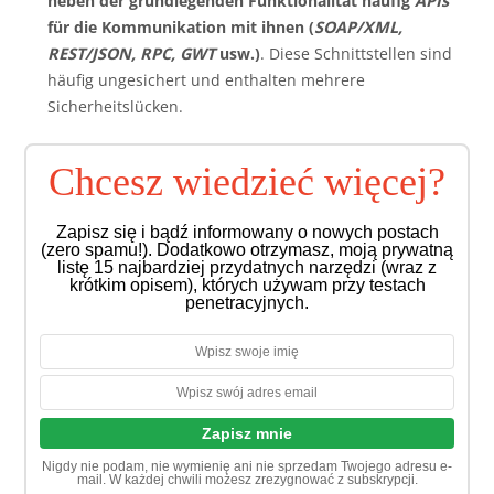
neben der grundlegenden Funktionalität häufig
APIs
für die Kommunikation mit ihnen (
SOAP/XML,
REST/JSON, RPC, GWT
usw.)
. Diese Schnittstellen sind
häufig ungesichert und enthalten mehrere
Sicherheitslücken.
Chcesz wiedzieć więcej?
Zapisz się i bądź informowany o nowych postach
(zero spamu!). Dodatkowo otrzymasz, moją prywatną
listę 15 najbardziej przydatnych narzędzi (wraz z
krótkim opisem), których używam przy testach
penetracyjnych.
Nigdy nie podam, nie wymienię ani nie sprzedam Twojego adresu e-
mail. W każdej chwili możesz zrezygnować z subskrypcji.