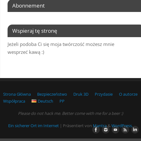
Abonnement
Wspieraj tę stronę
Jeżeli podoba Ci się moja twórczość możesz mnie
wesprzeć kawą :)
Strona Główna
Bezpieczeństwo
Druk 3D
Przydasie
O autorze
Współpraca
Deutsch
PP
Please do not hack me. Better come with me for a beer :)
Ein sicherer Ort im Internet
| Präsentiert von
Mantra
&
WordPress.