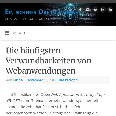
Ein sicherer Ort im Internet
ZUM WISSENSAUSTAUSCH
MENÜ
Die häufigsten
Verwundbarkeiten von
Webanwendungen
Von
Michał
|
November 15, 2018
|
Bez kategorii
Laut Statistiken des Open
Web Application Security Project
(OWASP
) zum Thema Internetanwendungssicherheit
können die zehn häufigsten Sicherheitsfehler
hervorgehoben werden. Die folgende Grafik zeigt die