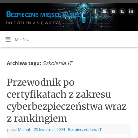
Bezpieczne miejsce w sieci
DO DZIELENIA SIĘ WIEDZĄ
MENU
Szkolenia IT
Archiwa tagu:
Przewodnik po
certyfikatach z zakresu
cyberbezpieczeństwa wraz
z rankingiem
przez
Michał
|
25 kwietnia, 2024
|
Bezpieczeństwo IT