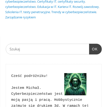
cyberbezpieczeństwo
,
Certyfikaty IT
,
certyfikaty security
,
cyberbezpieczeństwo
,
Edukacja w IT
,
Kariera IT
,
Rozwój zawodowy
,
Szkolenia IT
,
testy penetracyjne
,
Trendy w cyberbezpieczeństwie
,
Zarządzanie ryzykiem
OK
Cześć podróżniku!
Jestem Michał. 
Cyberbezpieczeństwo jest 
moją pasją i pracą. Hobbystycznie 
zajmuję się drukiem 3d. W ramach tej 