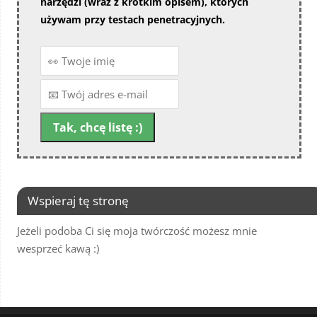
narzędzi (wraz z krótkim opisem), których
używam przy testach penetracyjnych.
Wspieraj tę stronę
Jeżeli podoba Ci się moja twórczość możesz mnie
wesprzeć kawą :)