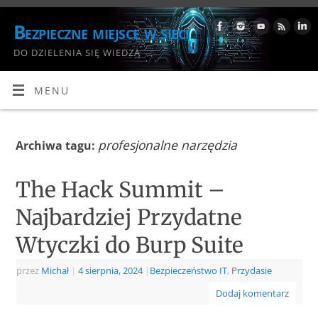
Bezpieczne miejsce w sieci
DO DZIELENIA SIĘ WIEDZĄ
MENU
profesjonalne narzędzia
Archiwa tagu:
The Hack Summit –
Najbardziej Przydatne
Wtyczki do Burp Suite
przez
Michał
|
4 sierpnia, 2024
|
Bezpieczeństwo IT
,
Przydasie
Dodaj komentarz