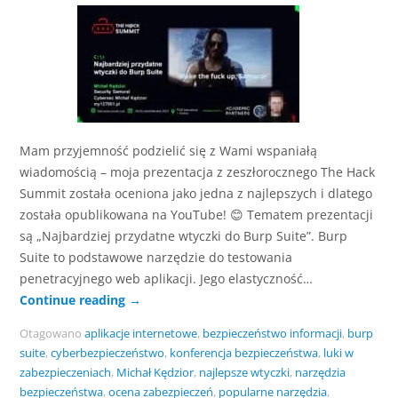
Mam przyjemność podzielić się z Wami wspaniałą
wiadomością – moja prezentacja z zeszłorocznego The Hack
Summit została oceniona jako jedna z najlepszych i dlatego
została opublikowana na YouTube! 😊 Tematem prezentacji
są „Najbardziej przydatne wtyczki do Burp Suite”. Burp
Suite to podstawowe narzędzie do testowania
penetracyjnego web aplikacji. Jego elastyczność…
Continue reading
→
Otagowano
aplikacje internetowe
,
bezpieczeństwo informacji
,
burp
suite
,
cyberbezpieczeństwo
,
konferencja bezpieczeństwa
,
luki w
zabezpieczeniach
,
Michał Kędzior
,
najlepsze wtyczki
,
narzędzia
bezpieczeństwa
,
ocena zabezpieczeń
,
popularne narzędzia
,