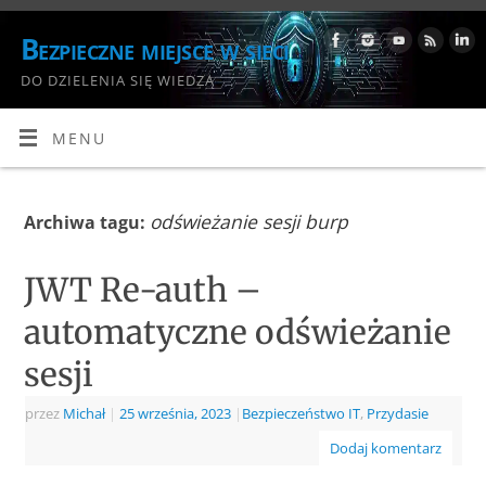
Bezpieczne miejsce w sieci
DO DZIELENIA SIĘ WIEDZĄ
MENU
odświeżanie sesji burp
Archiwa tagu:
JWT Re-auth –
automatyczne odświeżanie
sesji
przez
Michał
|
25 września, 2023
|
Bezpieczeństwo IT
,
Przydasie
Dodaj komentarz