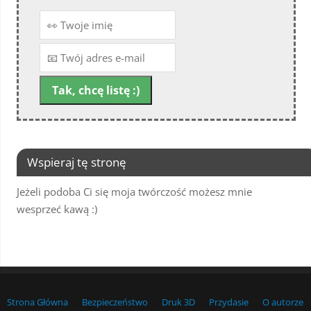
Wspieraj tę stronę
Jeżeli podoba Ci się moja twórczość możesz mnie
wesprzeć kawą :)
Strona Główna
Bezpieczeństwo
Druk 3D
Przydasie
O autorze