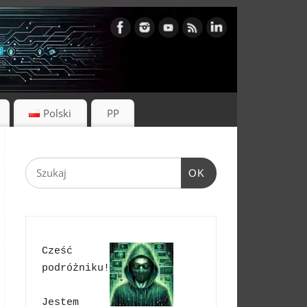
Polski
PP
OK
Cześć 
podróżniku!
Jestem 