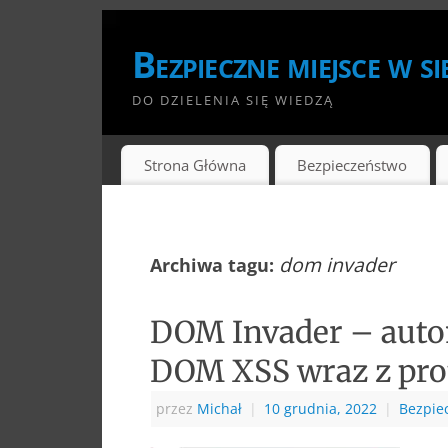
Bezpieczne miejsce w si
DO DZIELENIA SIĘ WIEDZĄ
Strona Główna
Bezpieczeństwo
dom invader
Archiwa tagu:
DOM Invader – auto
DOM XSS wraz z prot
przez
Michał
|
10 grudnia, 2022
|
Bezpie