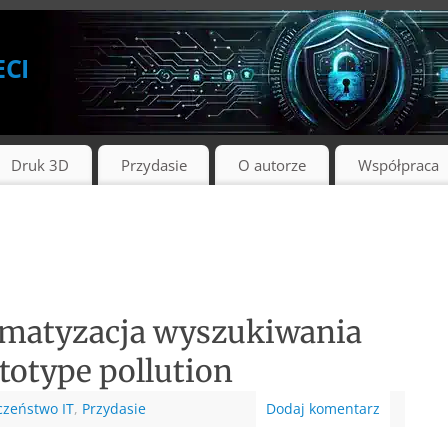
eci
Druk 3D
Przydasie
O autorze
Współpraca
matyzacja wyszukiwania
otype pollution
czeństwo IT
,
Przydasie
Dodaj komentarz