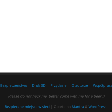
Bezpieczeństwo
Druk 3D
Przydasie
O autorze
Współprac
Please do not hack me. Better come with me for a beer :)
Bezpieczne miejsce w sieci
| Oparte na
Mantra
&
WordPress.