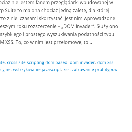
ociaż nie jestem fanem przeglądarki wbudowanej w
p Suite to ma ona chociaż jedną zaletę, dla której
to z niej czasami skorzystać. Jest nim wprowadzone
eszłym roku rozszerzenie – „DOM Invader”. Służy ono
szybkiego i prostego wyszukiwania podatności typu
 XSS. To, co w nim jest przełomowe, to…
ite
,
cross site scripting dom based
,
dom invader
,
dom xss
,
acyjne
,
wstrzykiwanie javascript
,
xss
,
zatruwanie prototypów