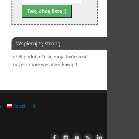
Wspieraj tę stronę
Jeżeli podoba Ci się moja twórczość
możesz mnie wesprzeć kawą :)
a
Polski
PP