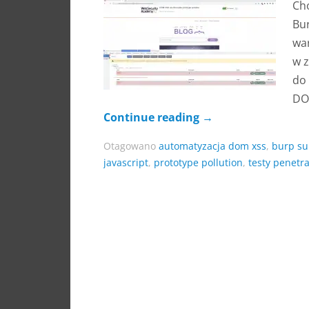
Ch
Bur
war
w z
do 
DOM
Continue reading
→
Otagowano
automatyzacja dom xss
,
burp su
javascript
,
prototype pollution
,
testy penetr