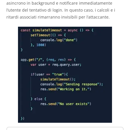
asincrono in background e notificare immediatamente
l’utente del tentativo di login. In questo caso, i calcoli e i
ritardi associati rimarranno invisibili per l’attaccante.