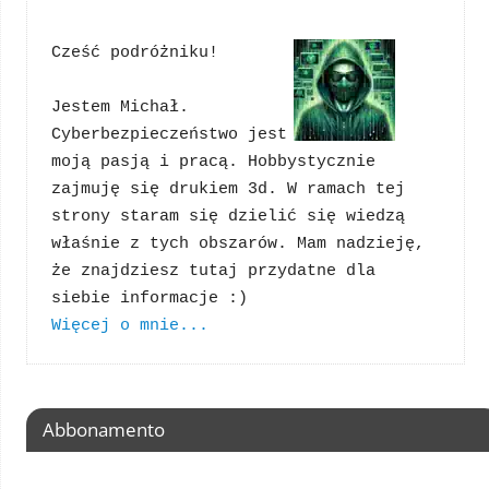
Cześć podróżniku!
Jestem Michał. 
Cyberbezpieczeństwo jest 
moją pasją i pracą. Hobbystycznie 
zajmuję się drukiem 3d. W ramach tej 
strony staram się dzielić się wiedzą 
właśnie z tych obszarów. Mam nadzieję, 
że znajdziesz tutaj przydatne dla 
Więcej o mnie...
Abbonamento