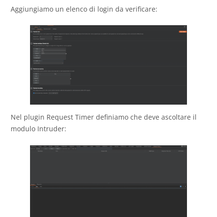
Aggiungiamo un elenco di login da verificare:
Nel plugin Request Timer definiamo che deve ascoltare il
modulo Intruder: