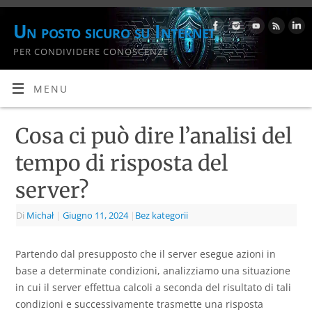
Un posto sicuro su Internet
PER CONDIVIDERE CONOSCENZE
MENU
Cosa ci può dire l’analisi del
tempo di risposta del
server?
Di
Michał
|
Giugno 11, 2024
|
Bez kategorii
Partendo dal presupposto che il server esegue azioni in
base a determinate condizioni, analizziamo una situazione
in cui il server effettua calcoli a seconda del risultato di tali
condizioni e successivamente trasmette una risposta