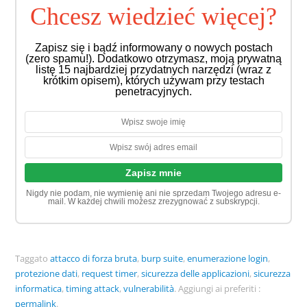
Chcesz wiedzieć więcej?
Zapisz się i bądź informowany o nowych postach
(zero spamu!). Dodatkowo otrzymasz, moją prywatną
listę 15 najbardziej przydatnych narzędzi (wraz z
krótkim opisem), których używam przy testach
penetracyjnych.
Nigdy nie podam, nie wymienię ani nie sprzedam Twojego adresu e-
mail. W każdej chwili możesz zrezygnować z subskrypcji.
Taggato
attacco di forza bruta
,
burp suite
,
enumerazione login
,
protezione dati
,
request timer
,
sicurezza delle applicazioni
,
sicurezza
informatica
,
timing attack
,
vulnerabilità
.
Aggiungi ai preferiti :
permalink
.