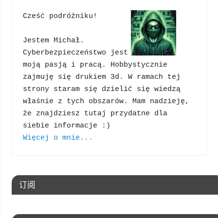
Cześć podróżniku!
Jestem Michał. 
Cyberbezpieczeństwo jest 
moją pasją i pracą. Hobbystycznie 
zajmuję się drukiem 3d. W ramach tej 
strony staram się dzielić się wiedzą 
właśnie z tych obszarów. Mam nadzieję, 
że znajdziesz tutaj przydatne dla 
Więcej o mnie...
订阅