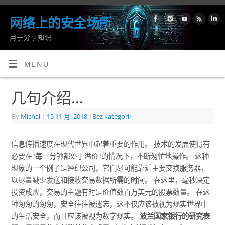
网络上的安全场所
用于分享知识
MENU
几句介绍…
By
Michał
|
15 11 月, 2018
|
Bez kategorii
信息传播速度在现代世界中起着重要的作用。 技术的发展使得有
必要在"每一分钟都处于溢价"的情况下，不断匆忙地操作。 这种
现象的一个例子是经纪公司，它们尽可能靠近主要交换服务器，
以尽量减少发送和接收交易数据所需的时间。 在这里，毫秒决定
投资成败，交易的主题有时是价值数百万美元的股票数量。 在这
种匆匆的匆匆，安全往往被遗忘，这不仅应该被视为现实世界中
的生活安全，而且应该被视为数字现实。
波兰国家银行的研究表