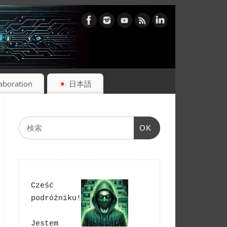
laboration
日本語
OK
Cześć 
podróżniku!
Jestem 