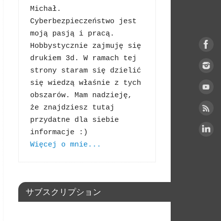
Michał. 
Cyberbezpieczeństwo jest 
moją pasją i pracą. 
Hobbystycznie zajmuję się 
drukiem 3d. W ramach tej 
strony staram się dzielić 
się wiedzą właśnie z tych 
obszarów. Mam nadzieję, 
że znajdziesz tutaj 
przydatne dla siebie 
Więcej o mnie...
サブスクリプション