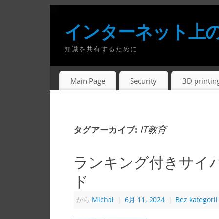
インターネット上
知識を共有するために
Main Page
Security
3D printin
IT教育
タグアーカイブ:
ランキング付きサイ
ド
から
Michał
|
6月 11, 2024
|
Bez kategorii