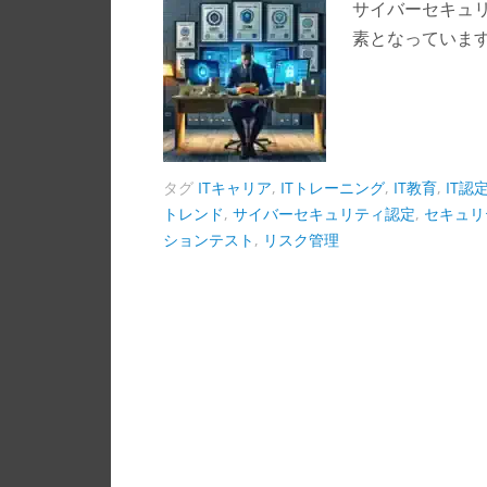
サイバーセキュリ
素となっていま
タグ
ITキャリア
,
ITトレーニング
,
IT教育
,
IT認
トレンド
,
サイバーセキュリティ認定
,
セキュリ
ションテスト
,
リスク管理