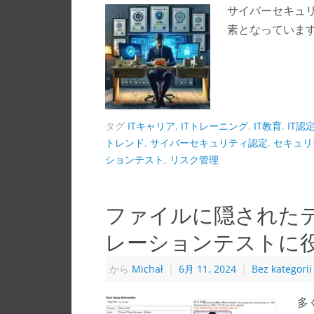
サイバーセキュリ
素となっていま
タグ
ITキャリア
,
ITトレーニング
,
IT教育
,
IT認
トレンド
,
サイバーセキュリティ認定
,
セキュリ
ションテスト
,
リスク管理
ファイルに隠されたデ
レーションテストに
から
Michał
|
6月 11, 2024
|
Bez kategorii
多