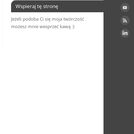
Wspieraj tę stronę
Jeżeli podoba Ci się moja twórczość
możesz mnie wesprzeć kawą :)