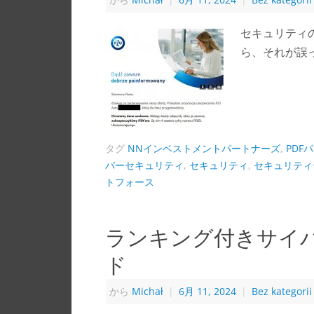
セキュリティ
ら、それが誤
タグ
NNインベストメントパートナーズ
,
PDF
バーセキュリティ
,
セキュリティ
,
セキュリティ
トフォース
ランキング付きサイ
ド
から
Michał
|
6月 11, 2024
|
Bez kategorii