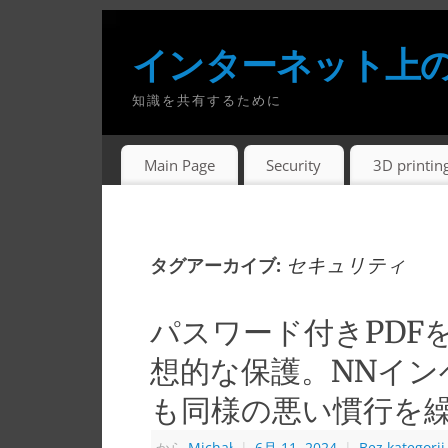
インターネット上
知識を共有するために
Main Page
Security
3D printin
セキュリティ
タグアーカイブ:
パスワード付きPDFを
想的な保護。NNイ
も同様の悪い慣行を
から
Michał
|
6月 11, 2024
|
Bez kategorii