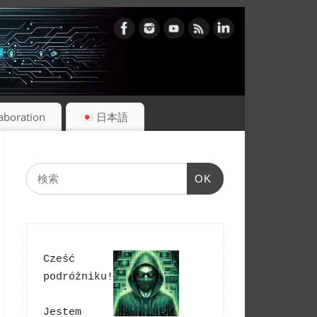
laboration
日本語
OK
Cześć 
podróżniku!
Jestem 