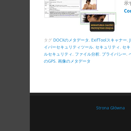
示
Co
タグ
DOCXのメタデータ
,
ExifToolスキャナー
,
イバーセキュリティツール
,
セキュリティ
,
セキ
ルセキュリティ
,
ファイル分析
,
プライバシー
,
のGPS
,
画像のメタデータ
Strona Główna