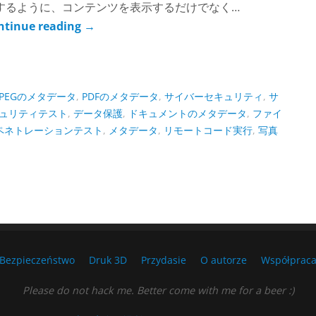
するように、コンテンツを表示するだけでなく…
ntinue reading
→
JPEGのメタデータ
,
PDFのメタデータ
,
サイバーセキュリティ
,
サ
ュリティテスト
,
データ保護
,
ドキュメントのメタデータ
,
ファイ
ペネトレーションテスト
,
メタデータ
,
リモートコード実行
,
写真
Bezpieczeństwo
Druk 3D
Przydasie
O autorze
Współprac
Please do not hack me. Better come with me for a beer :)