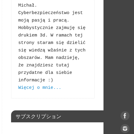
Michał. 
Cyberbezpieczeństwo jest 
moją pasją i pracą. 
Hobbystycznie zajmuję się 
drukiem 3d. W ramach tej 
strony staram się dzielić 
się wiedzą właśnie z tych 
obszarów. Mam nadzieję, 
że znajdziesz tutaj 
przydatne dla siebie 
Więcej o mnie...
サブスクリプション