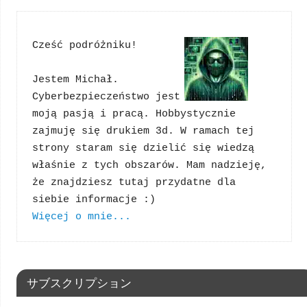
Cześć podróżniku!
Jestem Michał. 
Cyberbezpieczeństwo jest 
moją pasją i pracą. Hobbystycznie 
zajmuję się drukiem 3d. W ramach tej 
strony staram się dzielić się wiedzą 
właśnie z tych obszarów. Mam nadzieję, 
że znajdziesz tutaj przydatne dla 
Więcej o mnie...
サブスクリプション