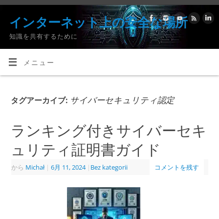
インターネット上の安全な場所
知識を共有するために
メニュー
サイバーセキュリティ認定
タグアーカイブ:
ランキング付きサイバーセキ
ュリティ証明書ガイド
から
Michał
|
6月 11, 2024
|
Bez kategorii
コメントを残す