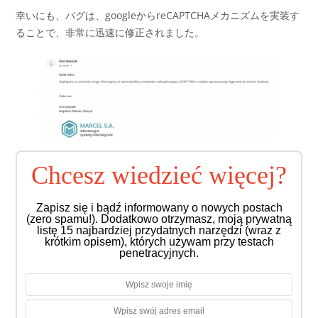
幸いにも、バグは、googleからreCAPTCHAメカニズムを実装す
ることで、非常に迅速に修正されました。
Chcesz wiedzieć więcej?
Zapisz się i bądź informowany o nowych postach
(zero spamu!). Dodatkowo otrzymasz, moją prywatną
listę 15 najbardziej przydatnych narzędzi (wraz z
krótkim opisem), których używam przy testach
penetracyjnych.