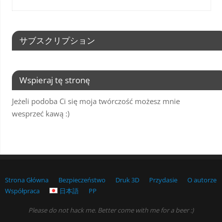
サブスクリプション
Wspieraj tę stronę
Jeżeli podoba Ci się moja twórczość możesz mnie
wesprzeć kawą :)
Strona Główna
Bezpieczeństwo
Druk 3D
Przydasie
O autorze
Współpraca
日本語
PP
Please do not hack me. Better come with me for a beer :)