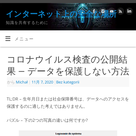
インターネット上の安全な場所
知識を共有するために
メニュー
コロナウイルス検査の公開結
果 – データを保護しない方法
から
Michał
|
11月 7, 2020
|
Bez kategorii
TL;DR – 生年月日または社会保障番号は、データへのアクセスを
保護するのに適した考えではありません。
パズル – 下の2つの写真の違いは何ですか?