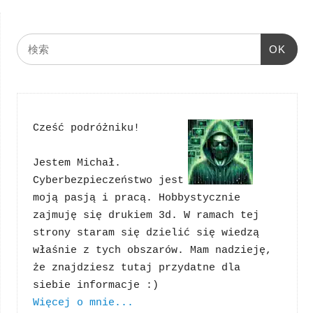
OK
Cześć podróżniku!
Jestem Michał. 
Cyberbezpieczeństwo jest 
moją pasją i pracą. Hobbystycznie 
zajmuję się drukiem 3d. W ramach tej 
strony staram się dzielić się wiedzą 
właśnie z tych obszarów. Mam nadzieję, 
że znajdziesz tutaj przydatne dla 
Więcej o mnie...