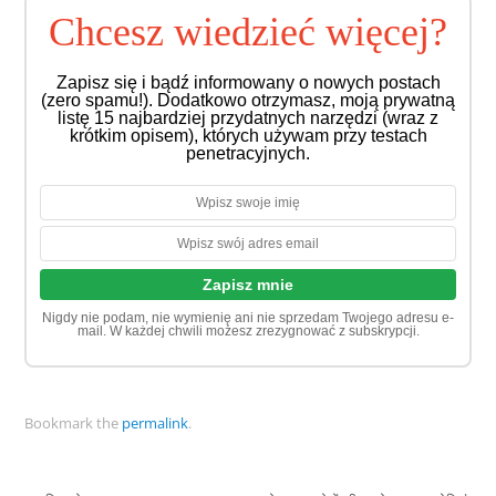
Chcesz wiedzieć więcej?
Zapisz się i bądź informowany o nowych postach
(zero spamu!). Dodatkowo otrzymasz, moją prywatną
listę 15 najbardziej przydatnych narzędzi (wraz z
krótkim opisem), których używam przy testach
penetracyjnych.
Nigdy nie podam, nie wymienię ani nie sprzedam Twojego adresu e-
mail. W każdej chwili możesz zrezygnować z subskrypcji.
Bookmark the
permalink
.