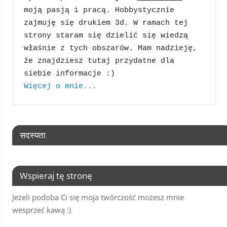
moją pasją i pracą. Hobbystycznie 
zajmuję się drukiem 3d. W ramach tej 
strony staram się dzielić się wiedzą 
właśnie z tych obszarów. Mam nadzieję, 
że znajdziesz tutaj przydatne dla 
Więcej o mnie...
सदस्यता
Wspieraj tę stronę
Jeżeli podoba Ci się moja twórczość możesz mnie
wesprzeć kawą :)