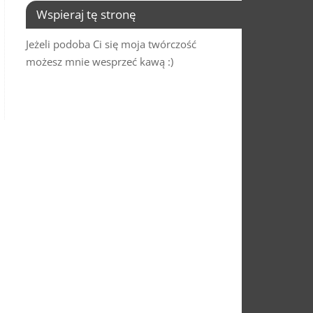
Wspieraj tę stronę
Jeżeli podoba Ci się moja twórczość
możesz mnie wesprzeć kawą :)