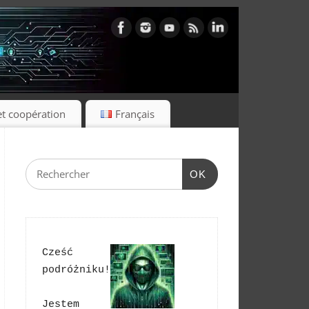
et coopération
Français
OK
Cześć 
podróżniku!
Jestem 