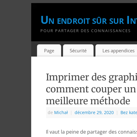
Un endroit sûr sur In
POUR PARTAGER DES CONNAISSANCES
Page
Sécurité
Les appendices
Imprimer des graphiq
comment couper un 
meilleure méthode
de
Michał
|
décembre 29, 2020
|
Bez kate
Il vaut la peine de partager des connai