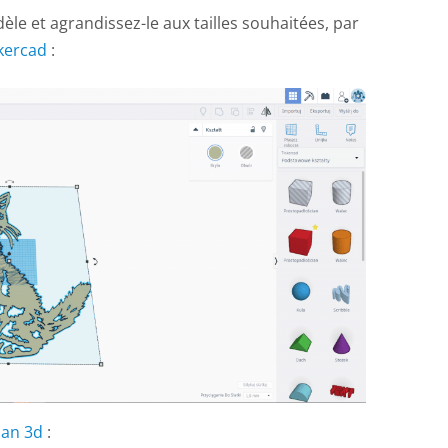
le et agrandissez-le aux tailles souhaitées, par
kercad
:
an 3d
: