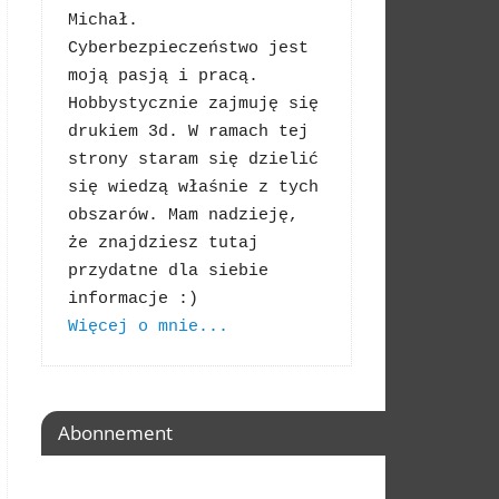
Michał. 
Cyberbezpieczeństwo jest 
moją pasją i pracą. 
Hobbystycznie zajmuję się 
drukiem 3d. W ramach tej 
strony staram się dzielić 
się wiedzą właśnie z tych 
obszarów. Mam nadzieję, 
że znajdziesz tutaj 
przydatne dla siebie 
Więcej o mnie...
Abonnement