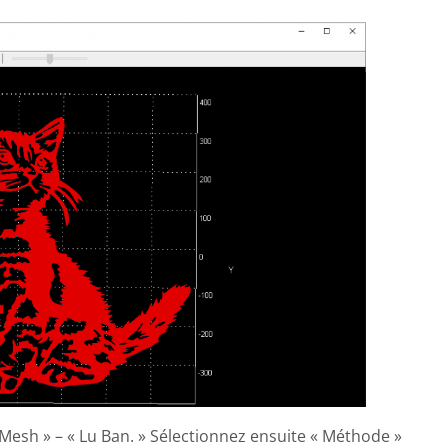
Mesh » – « Lu Ban. » Sélectionnez ensuite « Méthode »