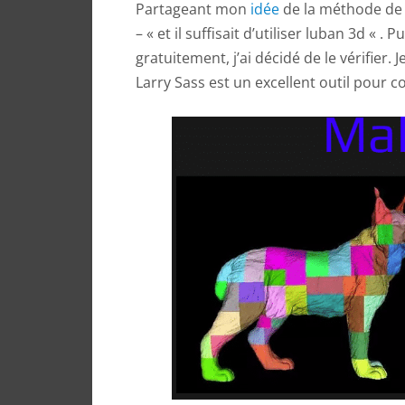
Partageant mon
idée
de la méthode de 
– « et il suffisait d’utiliser luban 3d « 
gratuitement, j’ai décidé de le vérifier.
Larry Sass est un excellent outil pour 