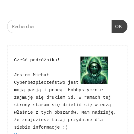
OK
Cześć podróżniku!
Jestem Michał. 
Cyberbezpieczeństwo jest 
moją pasją i pracą. Hobbystycznie 
zajmuję się drukiem 3d. W ramach tej 
strony staram się dzielić się wiedzą 
właśnie z tych obszarów. Mam nadzieję, 
że znajdziesz tutaj przydatne dla 