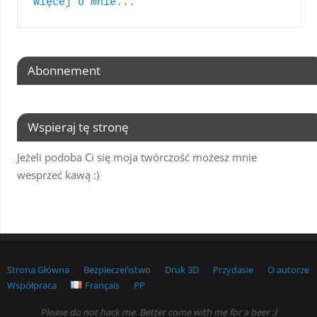
Więcej o mnie...
Abonnement
Wspieraj tę stronę
Jeżeli podoba Ci się moja twórczość możesz mnie
wesprzeć kawą :)
Strona Główna
Bezpieczeństwo
Druk 3D
Przydasie
O autorze
Współpraca
Français
PP
Please do not hack me. Better come with me for a beer :)