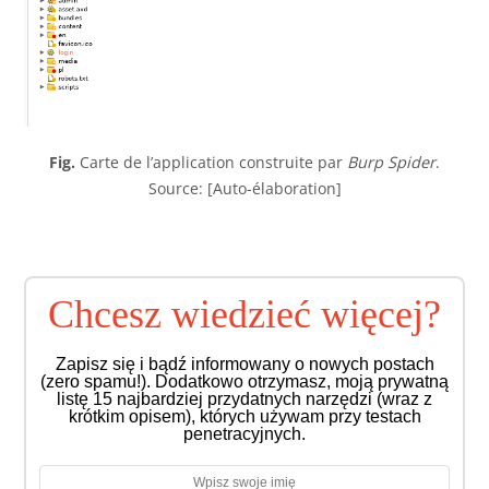
Fig.
Carte de l’application construite par
Burp Spider
.
Source: [Auto-élaboration]
Chcesz wiedzieć więcej?
Zapisz się i bądź informowany o nowych postach
(zero spamu!). Dodatkowo otrzymasz, moją prywatną
listę 15 najbardziej przydatnych narzędzi (wraz z
krótkim opisem), których używam przy testach
penetracyjnych.