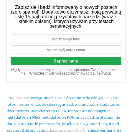
Zapisz się i bądź informowany o nowych postach
(zero spamu!). Dodatkowo otrzymasz, moją prywatną
listę 15 najbardziej przydatnych narzędzi (wraz z
krótkim opisem), których używam przy testach
penetracyjnych.
Nigdy nie podam, nie wymienię ani nie sprzedam Twojego adresu e-
mail. W każdej chwili możesz zrezygnować z subskrypcji.
Etiquetado
ciberseguridad
,
ejecución remota de código
,
GPS en
fotos
,
herramientas de ciberseguridad
,
metadatos
,
metadatos en
documentos
,
metadatos en DOCX
,
metadatos en imágenes
,
metadatos en JPEG
,
metadatos en PDF
,
privacidad
,
protección de
datos
,
pruebas de penetración
,
pruebas de seguridad
,
seguridad
,
seguridad de archivos
.
Enlace para bookmark :
Enlace permanente
.