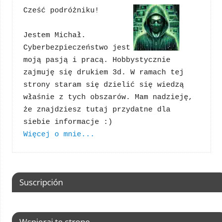
Cześć podróżniku!
Jestem Michał. 
Cyberbezpieczeństwo jest 
moją pasją i pracą. Hobbystycznie 
zajmuję się drukiem 3d. W ramach tej 
strony staram się dzielić się wiedzą 
właśnie z tych obszarów. Mam nadzieję, 
że znajdziesz tutaj przydatne dla 
Więcej o mnie...
Suscripción
Wspieraj tę stronę