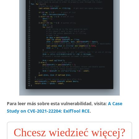
Para leer más sobre esta vulnerabilidad, visita:
A Case
Study on CVE-2021-22204: ExifTool RCE
.
Chcesz wiedzieć więcej?