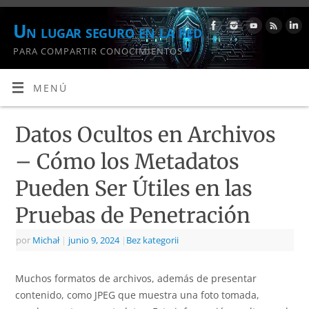
Un lugar seguro en la red
PARA COMPARTIR CONOCIMIENTOS
MENÚ
Datos Ocultos en Archivos
– Cómo los Metadatos
Pueden Ser Útiles en las
Pruebas de Penetración
por
Michał
|
junio 9, 2024
|
Bez kategorii
Muchos formatos de archivos, además de presentar
contenido, como JPEG que muestra una foto tomada,