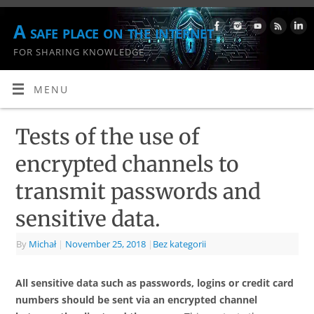
A safe place on the internet
FOR SHARING KNOWLEDGE
MENU
Tests of the use of
encrypted channels to
transmit passwords and
sensitive data.
By
Michał
|
November 25, 2018
|
Bez kategorii
All sensitive data such as passwords, logins or credit card
numbers should be sent via an encrypted channel