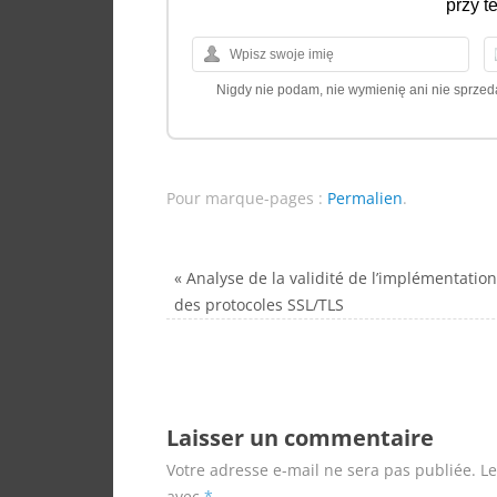
przy t
Nigdy nie podam, nie wymienię ani nie sprze
Pour marque-pages :
Permalien
.
«
Analyse de la validité de l’implémentatio
des protocoles SSL/TLS
Laisser un commentaire
Votre adresse e-mail ne sera pas publiée.
Le
avec
*