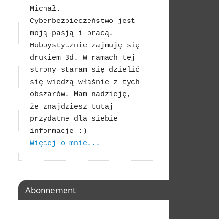
Michał. 
Cyberbezpieczeństwo jest 
moją pasją i pracą. 
Hobbystycznie zajmuję się 
drukiem 3d. W ramach tej 
strony staram się dzielić 
się wiedzą właśnie z tych 
obszarów. Mam nadzieję, 
że znajdziesz tutaj 
przydatne dla siebie 
Więcej o mnie...
Abonnement