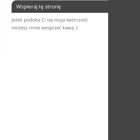
Wspieraj tę stronę
Jeżeli podoba Ci się moja twórczość
możesz mnie wesprzeć kawą :)