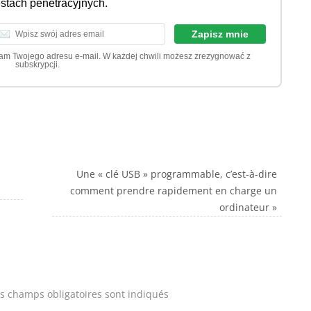
estach penetracyjnych.
dam Twojego adresu e-mail. W każdej chwili możesz zrezygnować z
subskrypcji.
n
Une « clé USB » programmable, c’est-à-dire
comment prendre rapidement en charge un
ordinateur
»
s champs obligatoires sont indiqués