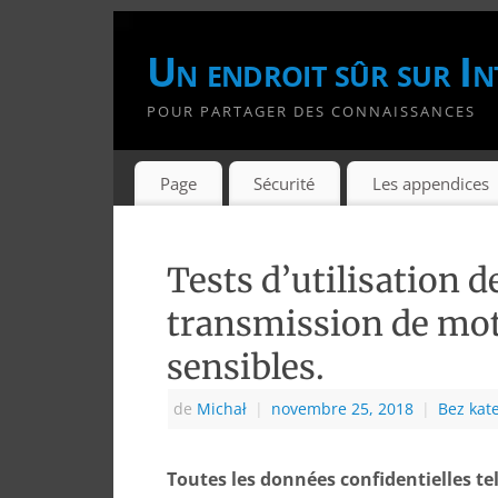
Un endroit sûr sur In
POUR PARTAGER DES CONNAISSANCES
Page
Sécurité
Les appendices
Tests d’utilisation d
transmission de mot
sensibles.
de
Michał
|
novembre 25, 2018
|
Bez kate
Toutes les données confidentielles te