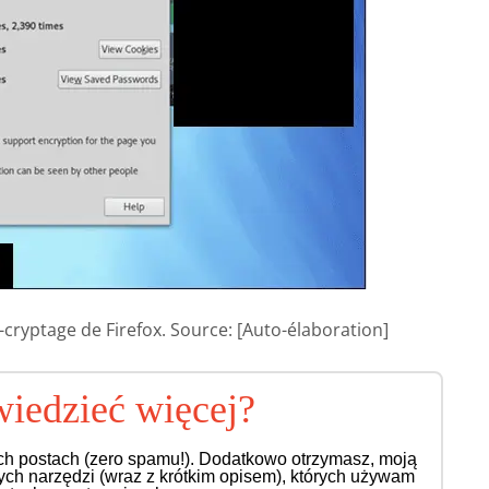
ryptage de Firefox. Source: [Auto-élaboration]
iedzieć więcej?
ch postach (zero spamu!). Dodatkowo otrzymasz, moją
nych narzędzi (wraz z krótkim opisem), których używam