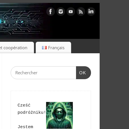
et coopération
Français
OK
Cześć 
podróżniku!
Jestem 