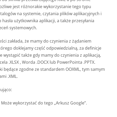
ożliwe jest różnorakie wykorzystanie tego typu
alogów na systemie, czytania plików aplikacyjnych i
asła użytkownika aplikacji, a także przesyłania
leceń systemowych.
ości zakłada, że mamy do czynienia z żądaniem
órego doklejamy część odpowiedzialną, za definicje
e wystąpić także gdy mamy do czynienia z aplikacją,
xcela .XLSX , Worda .DOCX lub PowerPointa .PPTX.
liki będące zgodne ze standardem OOXML, tym samym
ami .XML.
ująco:
 Może wykorzystać do tego „Arkusz Google”.