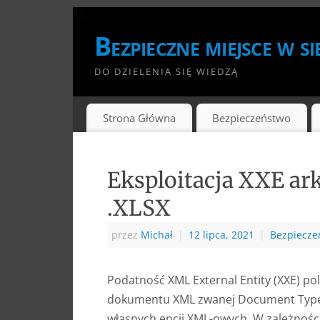
Bezpieczne miejsce w si
DO DZIELENIA SIĘ WIEDZĄ
Strona Główna
Bezpieczeństwo
Eksploitacja XXE a
.XLSX
przez
Michał
|
12 lipca, 2021
|
Bezpiecze
Podatność XML External Entity (XXE) po
dokumentu XML zwanej Document Type D
własnych encji XML-owych. W zależności