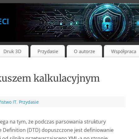
eci
Druk 3D
Przydasie
O autorze
Współpraca
rkuszem kalkulacyjnym
ństwo IT
,
Przydasie
lega na tym, że podczas parsowania struktury
efinition (DTD) dopuszczone jest definiowanie
 od silnika przetwarzającego XML-a po stronie