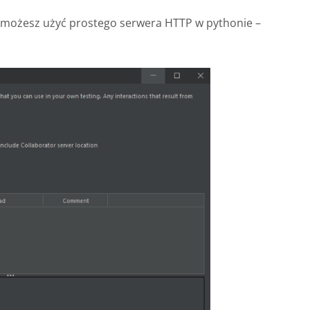
P, możesz użyć prostego serwera HTTP w pythonie –