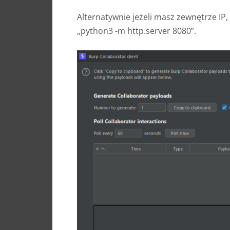
Alternatywnie jeżeli masz zewnętrze I
„python3 -m http.server 8080”.