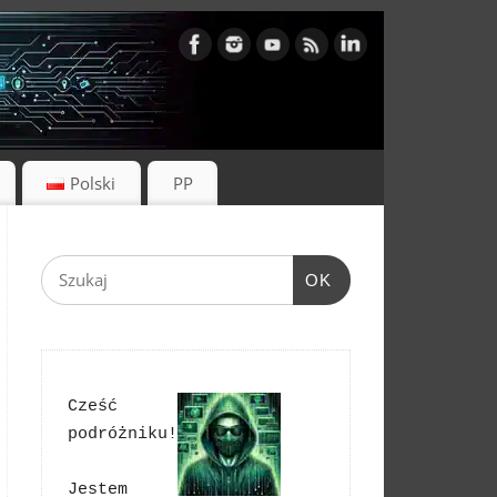
Polski
PP
OK
Cześć 
podróżniku!
Jestem 