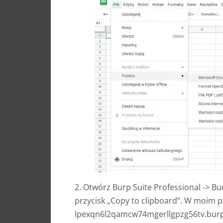
2. Otwórz Burp Suite Professional -> Bur
przycisk „Copy to clipboard”. W moim 
lpexqn6l2qamcw74mgerllgpzg56tv.burpc