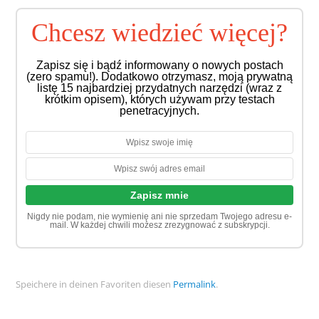
Chcesz wiedzieć więcej?
Zapisz się i bądź informowany o nowych postach
(zero spamu!). Dodatkowo otrzymasz, moją prywatną
listę 15 najbardziej przydatnych narzędzi (wraz z
krótkim opisem), których używam przy testach
penetracyjnych.
Nigdy nie podam, nie wymienię ani nie sprzedam Twojego adresu e-
mail. W każdej chwili możesz zrezygnować z subskrypcji.
Speichere in deinen Favoriten diesen
Permalink
.