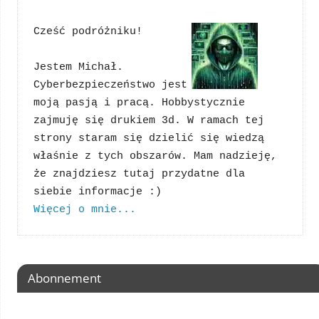
Cześć podróżniku!
Jestem Michał. 
Cyberbezpieczeństwo jest 
moją pasją i pracą. Hobbystycznie 
zajmuję się drukiem 3d. W ramach tej 
strony staram się dzielić się wiedzą 
właśnie z tych obszarów. Mam nadzieję, 
że znajdziesz tutaj przydatne dla 
Więcej o mnie...
Abonnement