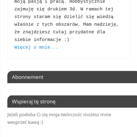
moją pasją i pracą. Hobbystycznie 
zajmuję się drukiem 3d. W ramach tej 
strony staram się dzielić się wiedzą 
właśnie z tych obszarów. Mam nadzieję, 
że znajdziesz tutaj przydatne dla 
Więcej o mnie...
Abonnement
Wspieraj tę stronę
Jeżeli podoba Ci się moja twórczość możesz mnie
wesprzeć kawą :)