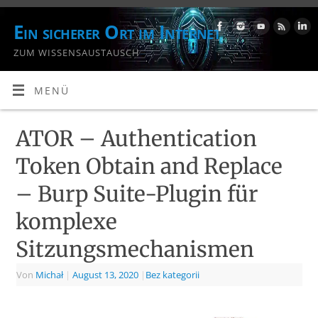
Ein sicherer Ort im Internet
ZUM WISSENSAUSTAUSCH
MENÜ
ATOR – Authentication
Token Obtain and Replace
– Burp Suite-Plugin für
komplexe
Sitzungsmechanismen
Von
Michał
|
August 13, 2020
|
Bez kategorii