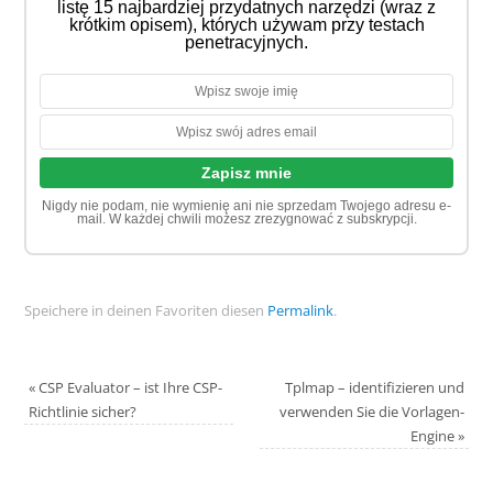
listę 15 najbardziej przydatnych narzędzi (wraz z
krótkim opisem), których używam przy testach
penetracyjnych.
Nigdy nie podam, nie wymienię ani nie sprzedam Twojego adresu e-
mail. W każdej chwili możesz zrezygnować z subskrypcji.
Speichere in deinen Favoriten diesen
Permalink
.
«
CSP Evaluator – ist Ihre CSP-
Tplmap – identifizieren und
Richtlinie sicher?
verwenden Sie die Vorlagen-
Engine
»