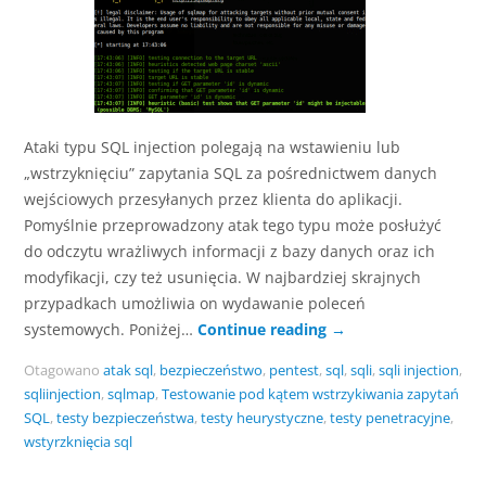
Ataki typu SQL injection polegają na wstawieniu lub
„wstrzyknięciu” zapytania SQL za pośrednictwem danych
wejściowych przesyłanych przez klienta do aplikacji.
Pomyślnie przeprowadzony atak tego typu może posłużyć
do odczytu wrażliwych informacji z bazy danych oraz ich
modyfikacji, czy też usunięcia. W najbardziej skrajnych
przypadkach umożliwia on wydawanie poleceń
systemowych. Poniżej…
Continue reading
→
Otagowano
atak sql
,
bezpieczeństwo
,
pentest
,
sql
,
sqli
,
sqli injection
,
sqliinjection
,
sqlmap
,
Testowanie pod kątem wstrzykiwania zapytań
SQL
,
testy bezpieczeństwa
,
testy heurystyczne
,
testy penetracyjne
,
wstyrzknięcia sql