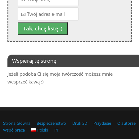
Wspieraj tę stronę
Jeżeli podoba Ci się moja twórczość możesz mnie
wesprzeć kawą :)
Strona Główna
Bezpieczeństwo
Druk 3D
Przydasie
O autorze
Współpraca
Polski
PP