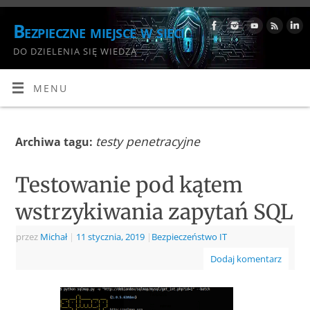
Bezpieczne miejsce w sieci
DO DZIELENIA SIĘ WIEDZĄ
MENU
testy penetracyjne
Archiwa tagu:
Testowanie pod kątem
wstrzykiwania zapytań SQL
przez
Michał
|
11 stycznia, 2019
|
Bezpieczeństwo IT
Dodaj komentarz