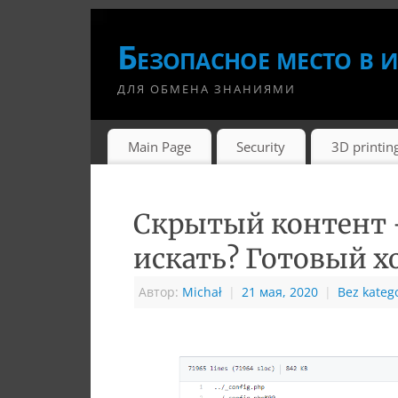
Безопасное место в и
ДЛЯ ОБМЕНА ЗНАНИЯМИ
Main Page
Security
3D printin
Скрытый контент —
искать? Готовый х
Автор:
Michał
|
21 мая, 2020
|
Bez katego