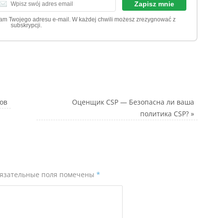
dam Twojego adresu e-mail. W każdej chwili możesz zrezygnować z
subskrypcji.
ов
Оценщик CSP — Безопасна ли ваша
политика CSP?
»
язательные поля помечены
*