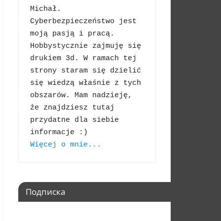
Michał. 
Cyberbezpieczeństwo jest 
moją pasją i pracą. 
Hobbystycznie zajmuję się 
drukiem 3d. W ramach tej 
strony staram się dzielić 
się wiedzą właśnie z tych 
obszarów. Mam nadzieję, 
że znajdziesz tutaj 
przydatne dla siebie 
Więcej o mnie...
Подписка