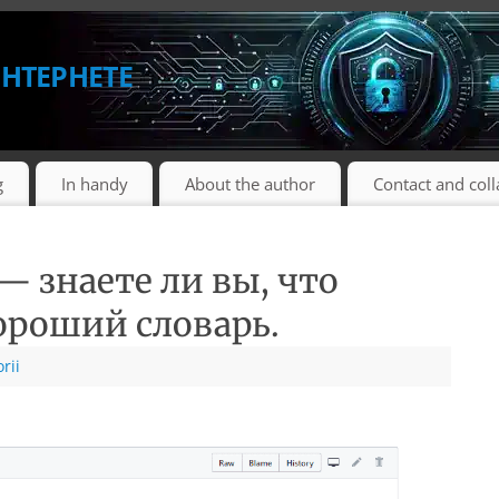
нтернете
g
In handy
About the author
Contact and col
 знаете ли вы, что
ороший словарь.
rii