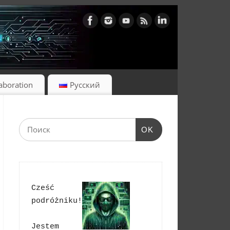
laboration
Русский
OK
Cześć 
podróżniku!
Jestem 