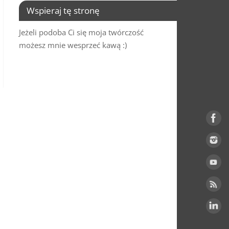
Wspieraj tę stronę
Jeżeli podoba Ci się moja twórczość
możesz mnie wesprzeć kawą :)