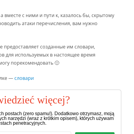
а вместе с ними и пути к, казалось бы, скрытому
проводить атаки перечисления, вам нужно
ie предоставляет созданные им словари,
ов для используемых в настоящее время
 могу порекомендовать 🙂
ылке —
словари
iedzieć więcej?
ch postach (zero spamu!). Dodatkowo otrzymasz, moją
nych narzędzi (wraz z krótkim opisem), których używam
estach penetracyjnych.