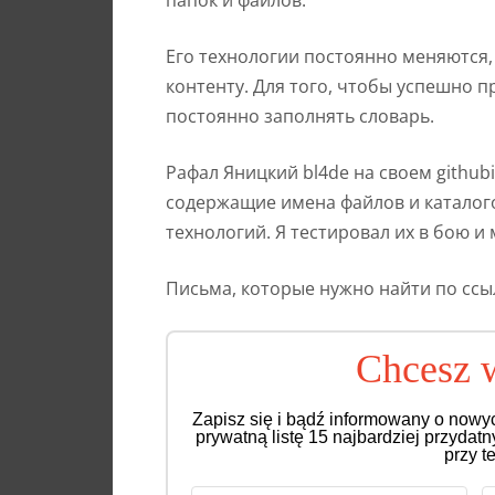
папок и файлов.
Его технологии постоянно меняются, 
контенту. Для того, чтобы успешно 
постоянно заполнять словарь.
Рафал Яницкий bl4de на своем github
содержащие имена файлов и каталог
технологий. Я тестировал их в бою и
Письма, которые нужно найти по сс
Chcesz w
Zapisz się i bądź informowany o nowy
prywatną listę 15 najbardziej przydat
przy t