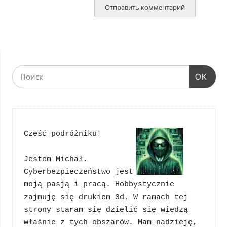
OK
Cześć podróżniku!
Jestem Michał. 
Cyberbezpieczeństwo jest 
moją pasją i pracą. Hobbystycznie 
zajmuję się drukiem 3d. W ramach tej 
strony staram się dzielić się wiedzą 
właśnie z tych obszarów. Mam nadzieję, 