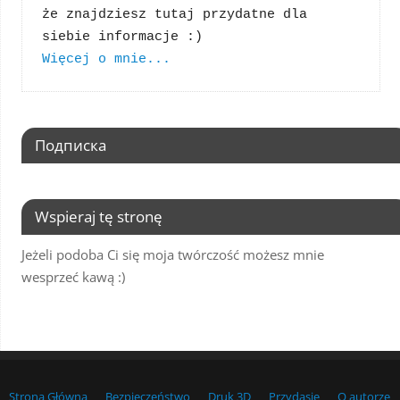
że znajdziesz tutaj przydatne dla 
Więcej o mnie...
Подписка
Wspieraj tę stronę
Jeżeli podoba Ci się moja twórczość możesz mnie
wesprzeć kawą :)
Strona Główna
Bezpieczeństwo
Druk 3D
Przydasie
O autorze