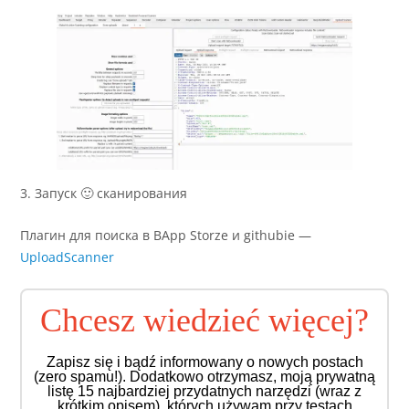
3. Запуск 🙂 сканирования
Плагин для поиска в BApp Storze и githubie —
UploadScanner
Chcesz wiedzieć więcej?
Zapisz się i bądź informowany o nowych postach
(zero spamu!). Dodatkowo otrzymasz, moją prywatną
listę 15 najbardziej przydatnych narzędzi (wraz z
krótkim opisem), których używam przy testach