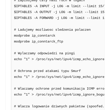
# Zapisujemy caly nasz ruch w logach 

$IPTABLES -A INPUT -j LOG -m limit --limit 15/hor
$IPTABLES -A OUTPUT -j LOG -m limit --limit 15/ho
$IPTABLES -A FORWARD -j LOG -m limit --limit 15/h
# Ladujemy mozliwosc sledzenia polaczen 

modprobe ip_conntarck

modprobe ip_conntarck_ftp

# Wylaczamy odpowiedzi na pingi

echo "1" > /proc/sys/net/ipv4/icmp_echo_ignore_al
# Ochrona przed atakami typu Smurf 

echo "1" > /proc/sys/net/ipv4/icmp_echo_ignore_br
# Wlaczamy ochrone przed komunikacja ICMP error 

echo "1" > /proc/sys/net/ipv4/icmp_ignore_bogus_e
# Wlacza logowanie dziwnych pakietow (spoofed. so