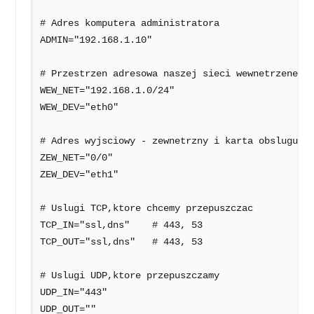
# Adres komputera administratora 

ADMIN="192.168.1.10" 

# Przestrzen adresowa naszej sieci wewnetrzenej i
WEW_NET="192.168.1.0/24"

WEW_DEV="eth0"

# Adres wyjsciowy - zewnetrzny i karta obslugujac
ZEW_NET="0/0"   

ZEW_DEV="eth1"

# Uslugi TCP,ktore chcemy przepuszczac  

TCP_IN="ssl,dns"    # 443, 53

TCP_OUT="ssl,dns"   # 443, 53

# Uslugi UDP,ktore przepuszczamy

UDP_IN="443"

UDP_OUT=""
