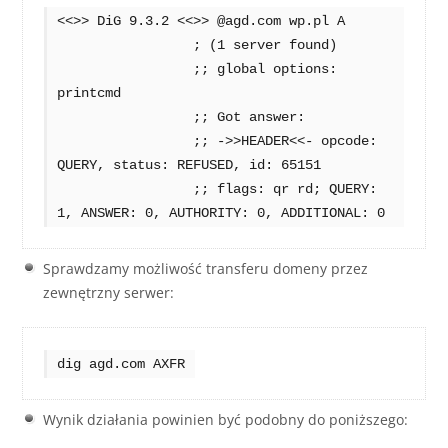
<<>> DiG 9.3.2 <<>> @agd.com wp.pl A

		 ; (1 server found)

		 ;; global options:  
printcmd

		 ;; Got answer:

		 ;; ->>HEADER<<- opcode: 
QUERY, status: REFUSED, id: 65151

		 ;; flags: qr rd; QUERY: 
1, ANSWER: 0, AUTHORITY: 0, ADDITIONAL: 0
Sprawdzamy możliwość transferu domeny przez
zewnętrzny serwer:
dig agd.com AXFR
Wynik działania powinien być podobny do poniższego: