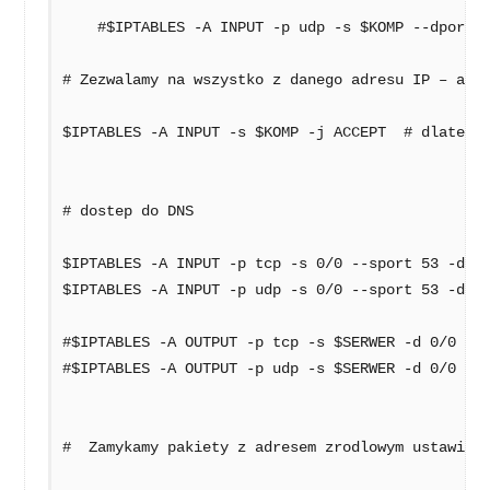
    #$IPTABLES -A INPUT -p udp -s $KOMP --dport 137:139 -j ACCEPT # protokol udp

# Zezwalamy na wszystko z danego adresu IP – admi
$IPTABLES -A INPUT -s $KOMP -j ACCEPT  # dlatego 
# dostep do DNS

$IPTABLES -A INPUT -p tcp -s 0/0 --sport 53 -d $S
$IPTABLES -A INPUT -p udp -s 0/0 --sport 53 -d $S
#$IPTABLES -A OUTPUT -p tcp -s $SERWER -d 0/0 --d
#$IPTABLES -A OUTPUT -p udp -s $SERWER -d 0/0 --d
#  Zamykamy pakiety z adresem zrodlowym ustawiony