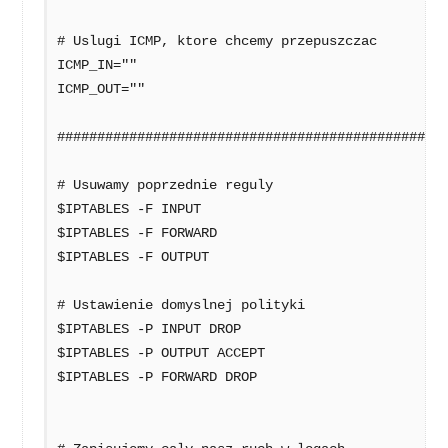
# Uslugi ICMP, ktore chcemy przepuszczac 

ICMP_IN=""

ICMP_OUT=""

#################################################
# Usuwamy poprzednie reguly

$IPTABLES -F INPUT

$IPTABLES -F FORWARD

$IPTABLES -F OUTPUT

# Ustawienie domyslnej polityki 

$IPTABLES -P INPUT DROP

$IPTABLES -P OUTPUT ACCEPT  

$IPTABLES -P FORWARD DROP
