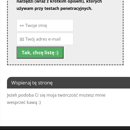
narzędzi (wraz z krótkim opisem), których
używam przy testach penetracyjnych.
Wspieraj tę stronę
Jeżeli podoba Ci się moja twórczość możesz mnie
wesprzeć kawą :)