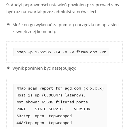
9.
Audyt poprawności ustawień powinien przeprowadzany
być raz na kwartał przez administratorów sieci.
Może on go wykonać za pomocą narzędzia nmap z sieci
zewnętrznej komendą:
nmap -p 1-65535 -T4 -A -v firma.com -Pn
Wynik powinien być następujący:
Nmap scan report for agd.com (x.x.x.x)

Host is up (0.00047s latency).

Not shown: 65533 filtered ports

PORT    STATE SERVICE    VERSION

53/tcp  open  tcpwrapped

443/tcp open  tcpwrapped