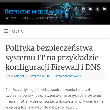
Bezpieczne miejsce w sieci
DO DZIELENIA SIĘ WIEDZĄ
MENU
Polityka bezpieczeństwa
systemu IT na przykładzie
konfiguracji Firewall i DNS
przez
Michał
|
18 września, 2019
|
Bezpieczeństwo IT
Poniższy artykuł jest próbą zaadresowania tematyki
tworzenia polityki bezpieczeństwa na przykładzie systemu
firewall i DNS. Może on zostać wykorzystany w Twojej firmie
w całości lub jako wzór do dalszego rozwoju.