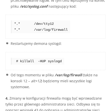
przechowywanie logów. W tym celu wpisujemy na koniec
pliku
/etc/syslog.conf
następujący kod:
*.*       /dev/tty12 

*.*       /var/log/firewall
Restartujemy demona syslogd:
 # killall  -HUP syslogd
Od tego momentu w pliku
/var/log/firwall
(także na
konsoli 12 –
alt+12
) będziemy mieli wszystkie logi
systemowe.
4.
Zmiany w konfiguracji firewalla mogą być wprowadzane
tylko przez głównego administratora sieci. Odbywa się to
poprzez wniosek 43 do pobrania u administratorów sieci,