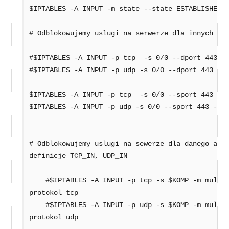
$IPTABLES -A INPUT -m state --state ESTABLISHED, 
# Odblokowujemy uslugi na serwerze dla innych prz
#$IPTABLES -A INPUT -p tcp  -s 0/0 --dport 443 -j
#$IPTABLES -A INPUT -p udp -s 0/0 --dport 443 -j 
$IPTABLES -A INPUT -p tcp  -s 0/0 --sport 443 -j 
$IPTABLES -A INPUT -p udp -s 0/0 --sport 443 -j A
# Odblokowujemy uslugi na sewerze dla danego adre
definicje TCP_IN, UDP_IN

    #$IPTABLES -A INPUT -p tcp -s $KOMP -m multiport --dport $TCP_IN  -j ACCEPT # 
protokol tcp

    #$IPTABLES -A INPUT -p udp -s $KOMP -m multiport --dport $UDP_IN -j ACCEPT # 
protokol udp
