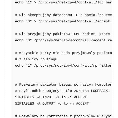
echo "1" > /proc/sys/net/ipv4/conf/all/log_martia
# Nie akceptujemy datagramu IP z opcja "source ro
echo "0" > /proc/sys/net/ipv4/conf/all/accept_sou
# Nie przyjmujemy pakietow ICMP redict, ktore mog
echo "0" /proc/sys/net/ipv4/conf/all/accept_redir
# Wszystkie karty nie beda przyjmowaly pakietow z
# z tablicy routingu 

echo "1" /proc/sys/net/ipv4/conf/all/rp_filter

# Pozwalamy pakietom biegac po naszym komputerze

# czyli odblokowujemy petle zwrotna LOOPBACK

$IPTABLES -A INPUT -i lo -j ACCEPT

$IPTABLES -A OUTPUT -o lo -j ACCEPT

# Pozwalamy na korzstanie z protokolow w trybie p