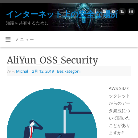
インターネット上の安全な場所
知識を共有するために
メニュー
AliYun_OSS_Security
から
Michał
|
2月 12, 2019
|
Bez kategorii
AWS S3バ
ックレット
からのデー
タ漏洩につ
いて聞いた
ことがあり
ますか?