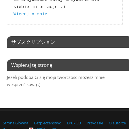
Więcej o mnie...
サブスクリプション
Wspieraj tę stronę
Jeżeli podoba Ci się moja twórczość możesz mnie
wesprzeć kawą :)
Strona Główna
Bezpieczeństwo
Druk 3D
Przydasie
O autorze