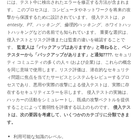
には、テスト中に検出されたエラーを修正する方法が含まれま
す。 このプロセスは、コンピュータやネットワークを将来の攻
撃から保護するために設計されています。 侵入テストは
、p
entesty、PT、
ハッキング
、
倫理的ハッキング
、ホワイトハッ
トハッキングなどの名前でも知られています
。
重要な選択は、
侵入テストとリスク評価または監査の違いを確認することで
す。
監査人は「バックアップはありますか」と尋ねると、ペン
テスターから「バックアップがあります」と通知????.
セキュリ
ティ コミュニティの多くの人々 (および企業) は、これらの概念
を同じ意味で使用します。リスク評価は、潜在的なセキュリテ
ィ問題に焦点を当てたサービスとシステムをレビューするプロ
セスであり、悪用や実際の攻撃による侵入テストは、実際に存
在するセキュリティエラーを示します。 侵入テストの実施は、
ハッカーの活動をシミュレートし、既成の攻撃ベクトルを提供
することによって脆弱性を評価する以上のものです。
侵入テス
トは、次の要因を考慮して、いくつかのカテゴリに分類できま
す。
利用可能な知識のレベル。