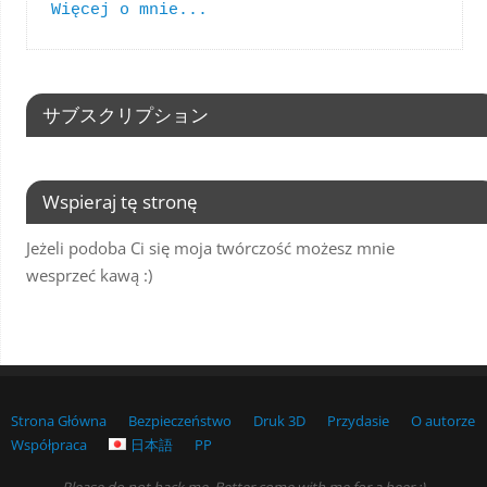
Więcej o mnie...
サブスクリプション
Wspieraj tę stronę
Jeżeli podoba Ci się moja twórczość możesz mnie
wesprzeć kawą :)
Strona Główna
Bezpieczeństwo
Druk 3D
Przydasie
O autorze
Współpraca
日本語
PP
Please do not hack me. Better come with me for a beer :)