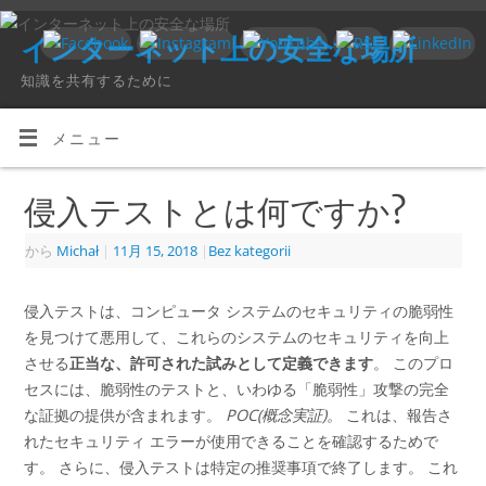
インターネット上の安全な場所
知識を共有するために
メニュー
侵入テストとは何ですか?
から
Michał
|
11月 15, 2018
|
Bez kategorii
侵入テストは、コンピュータ システムのセキュリティの脆弱性
を見つけて悪用して、これらのシステムのセキュリティを向上
させる
正当な、許可された試みとして定義できます
。 このプロ
セスには、脆弱性のテストと、いわゆる「脆弱性」攻撃の完全
な証拠の提供が含まれます。
POC(
概念実証)。
これは、報告さ
れたセキュリティ エラーが使用できることを確認するためで
す。 さらに、侵入テストは特定の推奨事項で終了します。 これ