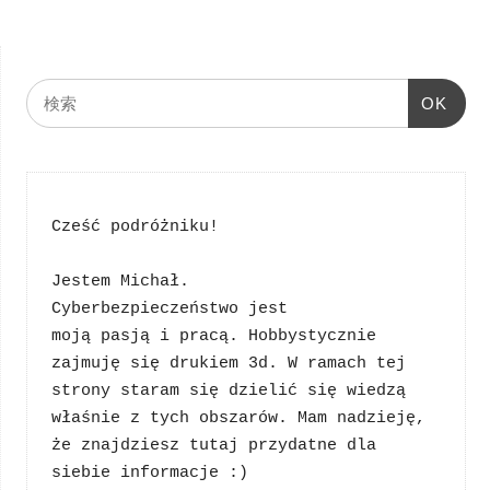
OK
Cześć podróżniku!
Jestem Michał. 
Cyberbezpieczeństwo jest 
moją pasją i pracą. Hobbystycznie 
zajmuję się drukiem 3d. W ramach tej 
strony staram się dzielić się wiedzą 
właśnie z tych obszarów. Mam nadzieję, 
że znajdziesz tutaj przydatne dla 