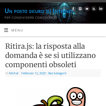
Un posto sicuro su Internet
PER CONDIVIDERE CONOSCENZE
MENU
Ritira.js: la risposta alla
domanda è se si utilizzano
componenti obsoleti
Di
Michał
|
Febbraio 12, 2020
|
Bez kategorii