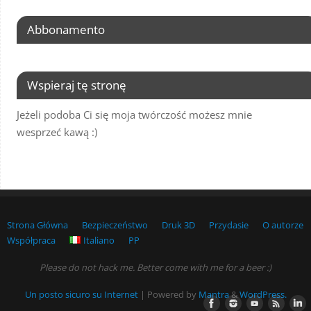
Abbonamento
Wspieraj tę stronę
Jeżeli podoba Ci się moja twórczość możesz mnie
wesprzeć kawą :)
Strona Główna
Bezpieczeństwo
Druk 3D
Przydasie
O autorze
Współpraca
Italiano
PP
Please do not hack me. Better come with me for a beer :)
Un posto sicuro su Internet
| Powered by
Mantra
&
WordPress.