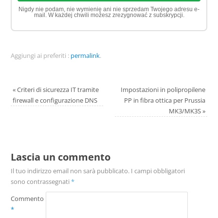
Nigdy nie podam, nie wymienię ani nie sprzedam Twojego adresu e-
mail. W każdej chwili możesz zrezygnować z subskrypcji.
Aggiungi ai preferiti :
permalink
.
«
Criteri di sicurezza IT tramite
Impostazioni in polipropilene
firewall e configurazione DNS
PP in fibra ottica per Prussia
MK3/MK3S
»
Lascia un commento
Il tuo indirizzo email non sarà pubblicato.
I campi obbligatori
sono contrassegnati
*
Commento
*