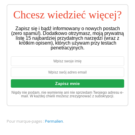
Chcesz wiedzieć więcej?
Zapisz się i bądź informowany o nowych postach
(zero spamu!). Dodatkowo otrzymasz, moją prywatną
listę 15 najbardziej przydatnych narzędzi (wraz z
krótkim opisem), których używam przy testach
penetracyjnych.
Nigdy nie podam, nie wymienię ani nie sprzedam Twojego adresu e-
mail. W każdej chwili możesz zrezygnować z subskrypcji.
Pour marque-pages :
Permalien
.