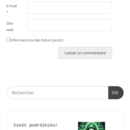
E-mail
*
Site
web
Informez-moi des futurs posts !
OK
Cześć podróżniku!