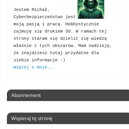
Jestem Michał. 
Cyberbezpieczeństwo jest 
moją pasją i pracą. Hobbystycznie 
zajmuję się drukiem 3d. W ramach tej 
strony staram się dzielić się wiedzą 
właśnie z tych obszarów. Mam nadzieję, 
że znajdziesz tutaj przydatne dla 
Więcej o mnie...
Abonnement
Wspieraj tę stronę