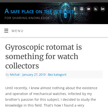
A safe place on the internet
FOR SHARING KNOWLEDGE
MENU
Gyroscopic rotomat is
something for watch
collectors
By
Michał
|
January 27, 2019
|
Bez kategorii
Until recently, I knew almost nothing about the existence
and operation of mechanical watches. Infected by my
brother's passion for this subject, I decided to study the
knowledge in this field. That's how I found a very