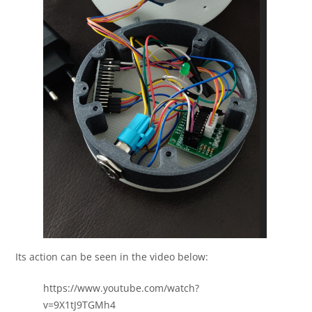
Its action can be seen in the video below:
https://www.youtube.com/watch?
v=9X1tJ9TGMh4