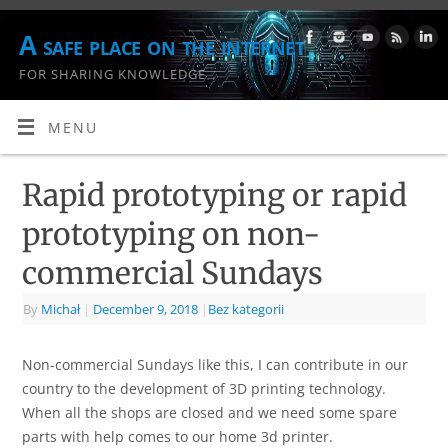
A safe place on the internet
FOR SHARING KNOWLEDGE
MENU
Rapid prototyping or rapid
prototyping on non-
commercial Sundays
By
Michał
|
December 9, 2018
|
Bez kategorii
Non-commercial Sundays like this, I can contribute in our
country to the development of 3D printing technology.
When all the shops are closed and we need some spare
parts with help comes to our home 3d printer.