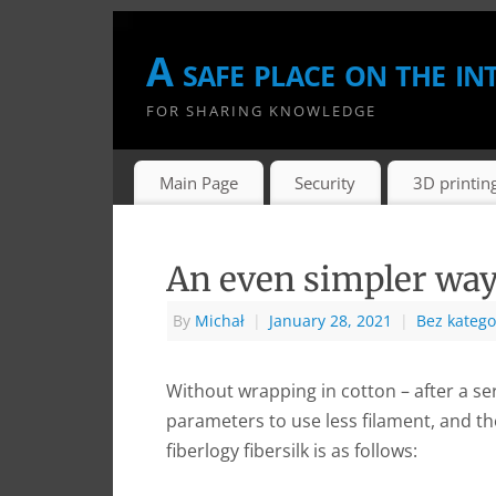
A safe place on the in
FOR SHARING KNOWLEDGE
Main Page
Security
3D printin
An even simpler way
By
Michał
|
January 28, 2021
|
Bez katego
Without wrapping in cotton – after a seri
parameters to use less filament, and the
fiberlogy fibersilk is as follows: