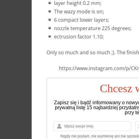
layer height 0.2 mm;
The wazy mode is on;
6 compact lower layers;
nozzle temperature 225 degrees;
ectrusion factor 1.10;
Only so much and so much ;). The finishe
https://www.instagram.com/p/CK
Chcesz w
Zapisz się i bądź informowany o nowy
prywatną listę 15 najbardziej przydat
przy t
Nigdy nie podam, nie wymienię ani nie sprze