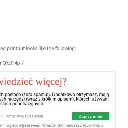
d printout looks like the following:
mQXc0l4p_/
iedzieć więcej?
ch postach (zero spamu!). Dodatkowo otrzymasz, moją
nych narzędzi (wraz z krótkim opisem), których używam
estach penetracyjnych.
dam Twojego adresu e-mail. W każdej chwili możesz zrezygnować z