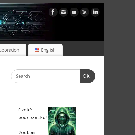
laboration
English
OK
Cześć 
podróżniku!
Jestem 