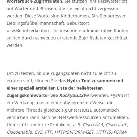
Wörterbuch-Zugriffsdaten
. Sie stützen ihre Passwörter oft
auf Wörter und Phrasen, die sie leicht nicht vergessen
werden. Diese Worte sind Kindernamen, Straßenadressen,
Lieblingsfußballmannschaft, Geburtsort
usw.Benutzerkonten – Insbesondere administrative Konten
sollten durch schwer zu erratende Zugriffsdaten geschützt
werden.
Um zu testen, ob die Zugangsdaten nicht zu leicht zu
erraten sind, können Sie
das Hydra-Tool
zusammen mit
einer speziell erstellten Liste der beliebtesten
Zugangskennwörter wie
Rockyou.txt
verwenden.
Hydra
ist
ein Werkzeug, das in einer abgegrenzten Weise, die
mehrere Threads gleichzeitig unterstützt, automatisch
versuchen kann, sich bei Netzwerkressourcen anzumelden.
Unterstützt mehrere Protokolle, z. B.
Cisco AAA, Cisco auth,
Ciscoenable, CVS, FTP, HTTP(S)-FORM-GET, HTTP(S)-FORM-