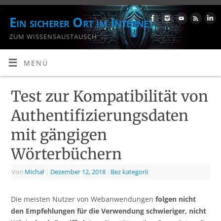
Ein sicherer Ort im Internet
ZUM WISSENSAUSTAUSCH
MENÜ
Test zur Kompatibilität von
Authentifizierungsdaten
mit gängigen
Wörterbüchern
Von
Michał
|
Dezember 12, 2018
|
Bez kategorii
Die meisten Nutzer von Webanwendungen
folgen nicht
den Empfehlungen für die Verwendung schwieriger, nicht