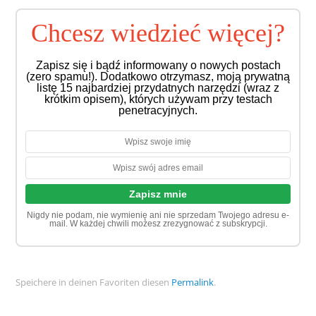
Chcesz wiedzieć więcej?
Zapisz się i bądź informowany o nowych postach
(zero spamu!). Dodatkowo otrzymasz, moją prywatną
listę 15 najbardziej przydatnych narzędzi (wraz z
krótkim opisem), których używam przy testach
penetracyjnych.
Nigdy nie podam, nie wymienię ani nie sprzedam Twojego adresu e-
mail. W każdej chwili możesz zrezygnować z subskrypcji.
Speichere in deinen Favoriten diesen
Permalink
.