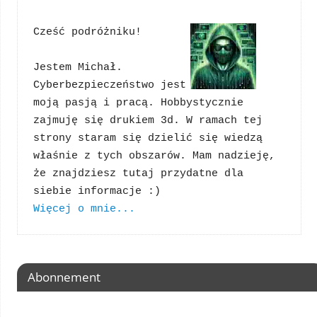
Cześć podróżniku!
Jestem Michał. 
Cyberbezpieczeństwo jest 
moją pasją i pracą. Hobbystycznie 
zajmuję się drukiem 3d. W ramach tej 
strony staram się dzielić się wiedzą 
właśnie z tych obszarów. Mam nadzieję, 
że znajdziesz tutaj przydatne dla 
Więcej o mnie...
Abonnement