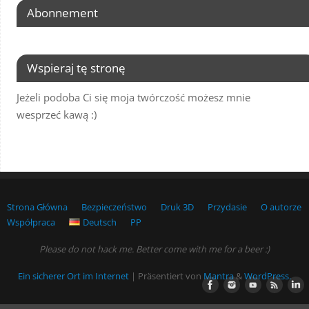
Abonnement
Wspieraj tę stronę
Jeżeli podoba Ci się moja twórczość możesz mnie
wesprzeć kawą :)
Strona Główna
Bezpieczeństwo
Druk 3D
Przydasie
O autorze
Współpraca
Deutsch
PP
Please do not hack me. Better come with me for a beer :)
Ein sicherer Ort im Internet
| Präsentiert von
Mantra
&
WordPress.