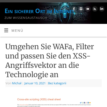
Ein sicherer Ort im Internet
ZUM WISSENSAUSTAUSCH
MENÜ
Umgehen Sie WAFa, Filter
und passen Sie den XSS-
Angriffsvektor an die
Technologie an
Von
Michał
|
Januar 10, 2021
|
Bez kategorii