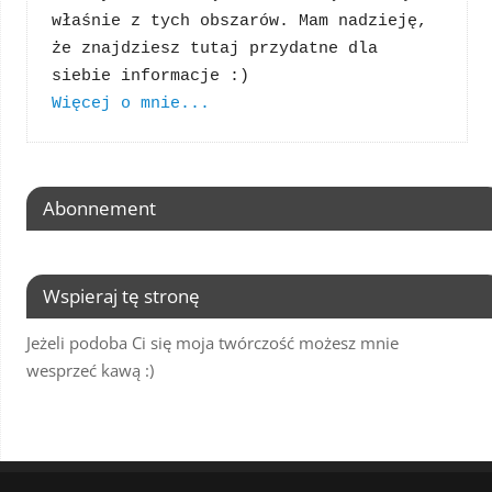
właśnie z tych obszarów. Mam nadzieję, 
że znajdziesz tutaj przydatne dla 
Więcej o mnie...
Abonnement
Wspieraj tę stronę
Jeżeli podoba Ci się moja twórczość możesz mnie
wesprzeć kawą :)