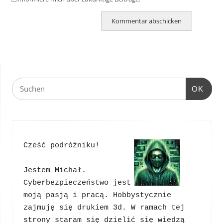
OK
Cześć podróżniku!
Jestem Michał. 
Cyberbezpieczeństwo jest 
moją pasją i pracą. Hobbystycznie 
zajmuję się drukiem 3d. W ramach tej 
strony staram się dzielić się wiedzą 