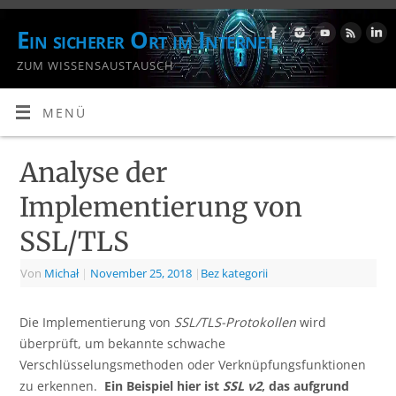
Ein sicherer Ort im Internet
ZUM WISSENSAUSTAUSCH
MENÜ
Analyse der
Implementierung von
SSL/TLS
Von
Michał
|
November 25, 2018
|
Bez kategorii
Die Implementierung von
SSL/TLS-Protokollen
wird
überprüft, um bekannte schwache
Verschlüsselungsmethoden oder Verknüpfungsfunktionen
zu erkennen.
Ein Beispiel hier ist
SSL v2
, das aufgrund