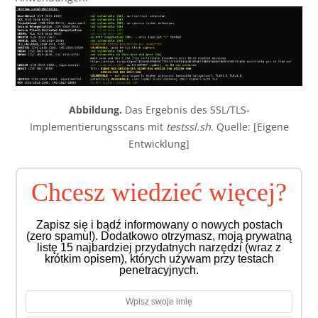
Abbildung.
Das Ergebnis des SSL/TLS-
Implementierungsscans mit
testssl.sh
. Quelle: [Eigene
Entwicklung]
Chcesz wiedzieć więcej?
Zapisz się i bądź informowany o nowych postach
(zero spamu!). Dodatkowo otrzymasz, moją prywatną
listę 15 najbardziej przydatnych narzędzi (wraz z
krótkim opisem), których używam przy testach
penetracyjnych.