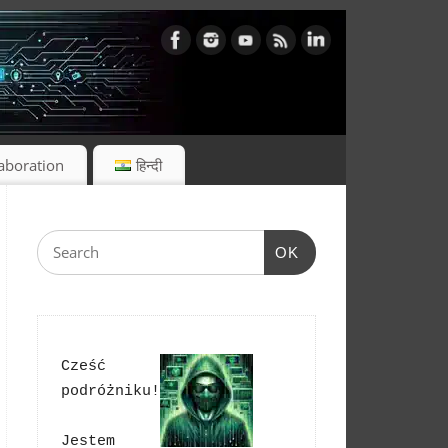
laboration
हिन्दी
OK
Cześć 
podróżniku!
Jestem 