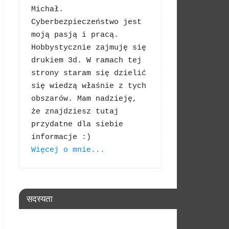
Michał. 
Cyberbezpieczeństwo jest 
moją pasją i pracą. 
Hobbystycznie zajmuję się 
drukiem 3d. W ramach tej 
strony staram się dzielić 
się wiedzą właśnie z tych 
obszarów. Mam nadzieję, 
że znajdziesz tutaj 
przydatne dla siebie 
Więcej o mnie...
सदस्यता