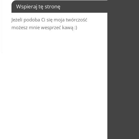
Wspieraj tę stronę
Jeżeli podoba Ci się moja twórczość
możesz mnie wesprzeć kawą :)